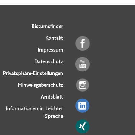
Serviceangebote
Social Media Angebote
Externe Links
Bistumsfinder
Kontakt
Impressum
Datenschutz
Privatsphäre-Einstellungen
Hinweisgeberschutz
Amtsblatt
Informationen in Leichter
Sprache