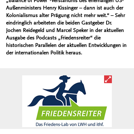
„Balance of Power“-Verständnis des ehemaligen US-
Außenministers Henry Kissinger – dann ist auch der
Kolonialismus alter Prägung nicht mehr weit.“ – Sehr
eindringlich arbeiteten die beiden Gastgeber Dr.
Jochen Reidegeld und Marcel Speker in der aktuellen
Ausgabe des Podcasts „Friedensreiter“ die
historischen Parallelen der aktuellen Entwicklungen in
der internationalen Politik heraus.
Bild in ver