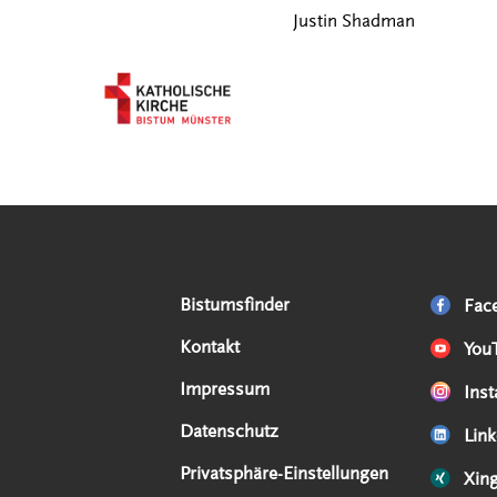
Justin Shadman
Serviceangebote
Social Media Angebote
Externe Links
Bistumsfinder
Fac
Kontakt
You
Impressum
Ins
Datenschutz
Link
Privatsphäre-Einstellungen
Xin