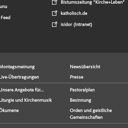
Bistumszeitung "Kirche+Leben"
unu
katholisch.de
 Feed
isidor (Intranet)
Montagsmeinung
Newsübersicht
Live-Übertragungen
Presse
Unsere Angebote für...
Pastoralplan
Liturgie und Kirchenmusik
Besinnung
Ökumene
Orden und geistliche
Gemeinschaften