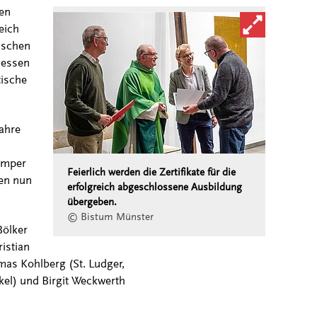
en
Bild in vergröß
eich
gischen
Messen
tische
Jahre
emper
Feierlich werden die Zertifikate für die
nen nun
erfolgreich abgeschlossene Ausbildung
übergeben.
© Bistum Münster
Bölker
istian
as Kohlberg (St. Ludger,
nkel) und Birgit Weckwerth