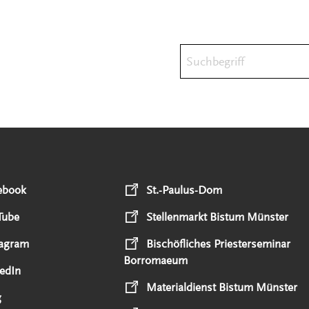
Suchbegriff
ebook
St.-Paulus-Dom
Tube
Stellenmarkt Bistum Münster
tagram
Bischöfliches Priesterseminar
Borromaeum
edIn
Materialdienst Bistum Münster
g