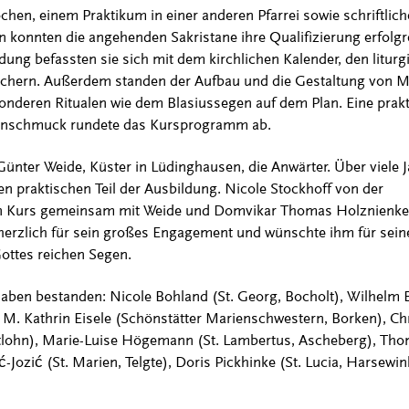
en, einem Praktikum in einer anderen Pfarrei sowie schriftlich
konnten die angehenden Sakristane ihre Qualifizierung erfolgr
dung befassten sie sich mit dem kirchlichen Kalender, den litur
chern. Außerdem standen der Aufbau und die Gestaltung von 
onderen Ritualen wie dem Blasiussegen auf dem Plan. Eine prak
nschmuck rundete das Kursprogramm ab.
 Günter Weide, Küster in Lüdinghausen, die Anwärter. Über viele 
en praktischen Teil der Ausbildung. Nicole Stockhoff von der
 den Kurs gemeinsam mit Weide und Domvikar Thomas Holznienk
m herzlich für sein großes Engagement und wünschte ihm für sei
ottes reichen Segen.
aben bestanden: Nicole Bohland (St. Georg, Bocholt), Wilhelm 
. M. Kathrin Eisele (Schönstätter Marienschwestern, Borken), Chr
tlohn), Marie-Luise Högemann (St. Lambertus, Ascheberg), Thom
-Jozić (St. Marien, Telgte), Doris Pickhinke (St. Lucia, Harsewi