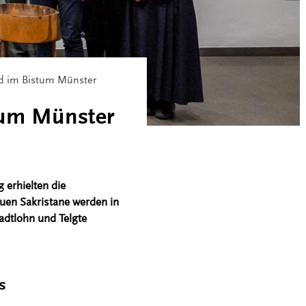
d im Bistum Münster
tum Münster
erhielten die
uen Sakristane werden in
adtlohn und Telgte
s