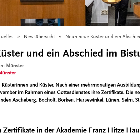
tuelles
Newsübersicht
Angezeigt:
Neun neue Küster und ein Abschie
üster und ein Abschied im Bis
tum Münster
Münster
 Küsterinnen und Küster. Nach einer mehrmonatigen Ausbildung 
ember im Rahmen eines Gottesdienstes ihre Zertifikate. Die ne
den Ascheberg, Bocholt, Borken, Harsewinkel, Lünen, Selm, St
n Zertifikate in der Akademie Franz Hitze Hau