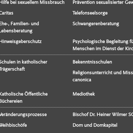
Hilfe bei sexuellem Missbrauch
Prävention sexualisierter Gew
Caritas
Telefonseelsorge
Ehe-, Familien- und
Schwangerenberatung
Lebensberatung
Hinweisgeberschutz
Psychologische Begleitung f
Menschen im Dienst der Kir
Schulen in katholischer
Bekenntnisschulen
Trägerschaft
Religionsunterricht und Miss
canonica
Katholische Öffentliche
Mediothek
Büchereien
Veränderungsprozesse
Bischof Dr. Heiner Wilmer S
Weihbischöfe
Dom und Domkapitel