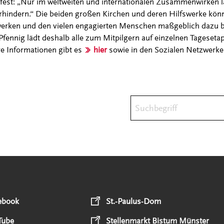
t fest: „Nur im weltweiten und internationalen Zusammenwirken l
hindern.“ Die beiden großen Kirchen und deren Hilfswerke könn
ken und den vielen engagierten Menschen maßgeblich dazu be
 Pfennig lädt deshalb alle zum Mitpilgern auf einzelnen Tageseta
e Informationen gibt es
hier
sowie in den Sozialen Netzwerk
Suchbegriff
ebook
St.-Paulus-Dom
Tube
Stellenmarkt Bistum Münster