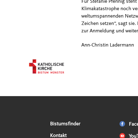
Für Stefanie Pfennig steh
Klimakatastrophe noch ver
weltumspannenden Netzwer
Zeichen setzen“, sagt sie.
zur Anmeldung und weiter
Ann-Christin Ladermann
Serviceangebote
Social Media Angebote
Externe Links
Bistumsfinder
Fac
Kontakt
You