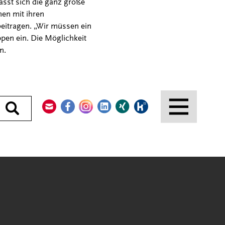
ässt sich die ganz große
en mit ihren
itragen. „Wir müssen ein
ppen ein. Die Möglichkeit
en.
Kontakt
Facebook
Instagram
LinkedIn
Xing
Kununu
Durchsuchen