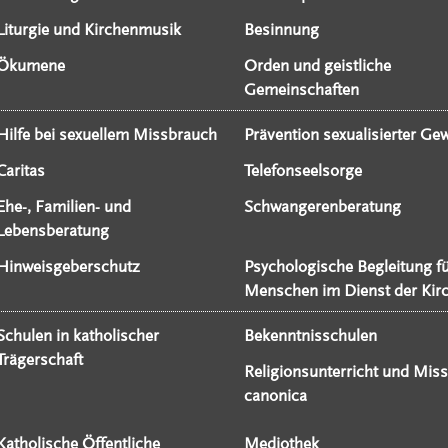
Liturgie und Kirchenmusik
Besinnung
Ökumene
Orden und geistliche
Gemeinschaften
Hilfe bei sexuellem Missbrauch
Prävention sexualisierter Gew
Caritas
Telefonseelsorge
Ehe-, Familien- und
Schwangerenberatung
Lebensberatung
Hinweisgeberschutz
Psychologische Begleitung f
Menschen im Dienst der Kir
Schulen in katholischer
Bekenntnisschulen
Trägerschaft
Religionsunterricht und Miss
canonica
Katholische Öffentliche
Mediothek