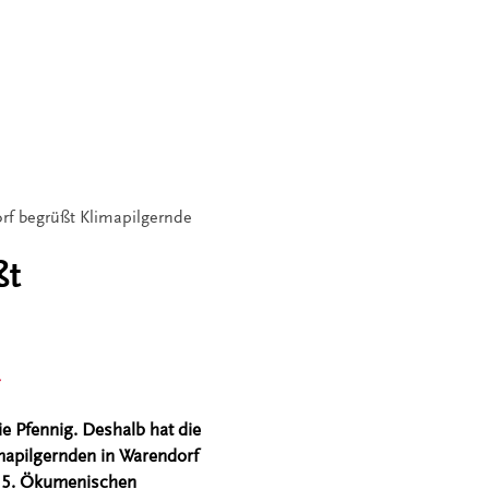
f begrüßt Klimapilgernde
ßt
ie Pfennig. Deshalb hat die
mapilgernden in Warendorf
s 5. Ökumenischen