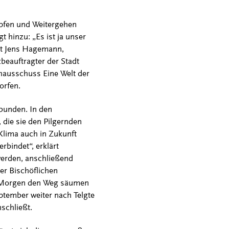
pfen und Weitergehen
 hinzu: „Es ist ja unser
it Jens Hagemann,
beauftragter der Stadt
hausschuss Eine Welt der
worfen.
bunden. In den
die sie den Pilgernden
Klima auch in Zukunft
bindet“, erklärt
erden, anschließend
er Bischöflichen
en Morgen den Weg säumen
ptember weiter nach Telgte
nschließt.