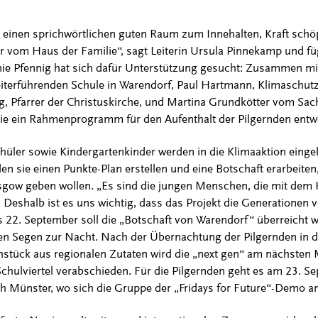
inen sprichwörtlichen guten Raum zum Innehalten, Kraft schö
 vom Haus der Familie“, sagt Leiterin Ursula Pinnekamp und fügt
anie Pfennig hat sich dafür Unterstützung gesucht: Zusammen m
eiterführenden Schule in Warendorf, Paul Hartmann, Klimaschutz
, Pfarrer der Christuskirche, und Martina Grundkötter vom Sac
t sie ein Rahmenprogramm für den Aufenthalt der Pilgernden ent
üler sowie Kindergartenkinder werden in die Klimaaktion einge
ie einen Punkte-Plan erstellen und eine Botschaft erarbeiten, 
gow geben wollen. „Es sind die jungen Menschen, die mit dem 
shalb ist es uns wichtig, dass das Projekt die Generationen ver
2. September soll die „Botschaft von Warendorf“ überreicht w
en Segen zur Nacht. Nach der Übernachtung der Pilgernden in d
hstück aus regionalen Zutaten wird die „next gen“ am nächst
hulviertel verabschieden. Für die Pilgernden geht es am 23. Se
 Münster, wo sich die Gruppe der „Fridays for Future“-Demo a