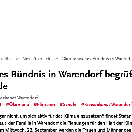
tuelles
Newsübersicht
Angezeigt:
Ökumenisches Bündnis in Warendor
s Bündnis in Warendorf begrü
de
isdekanat Warendorf
t
Ökumene
Pfarreien
Schule
Kreisdekanat Warendorf
gar nicht, um sich aktiv für das Klima einzusetzen“, findet Stefan
us der Familie in Warendorf die Planungen für den Halt der Kli
m Mittwoch, 22. September, werden die Frauen und Männer de