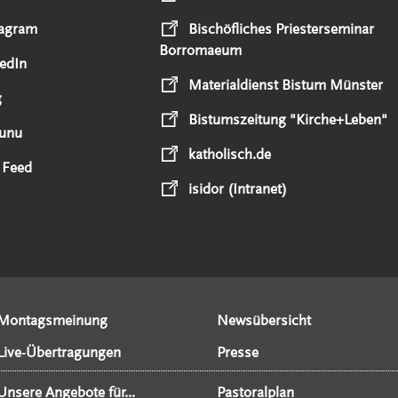
tagram
Bischöfliches Priesterseminar
Borromaeum
edIn
Materialdienst Bistum Münster
g
Bistumszeitung "Kirche+Leben"
unu
katholisch.de
 Feed
isidor (Intranet)
Montagsmeinung
Newsübersicht
Live-Übertragungen
Presse
Unsere Angebote für...
Pastoralplan