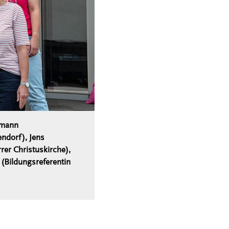
tmann
ndorf), Jens
er Christuskirche),
 (Bildungsreferentin