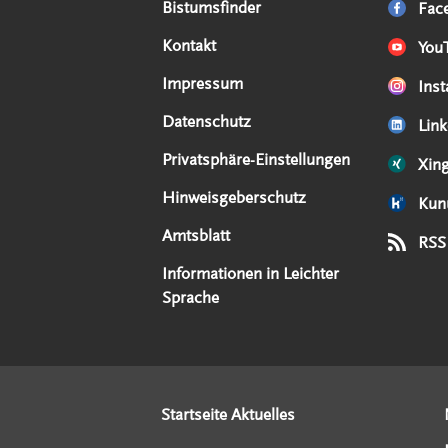
Serviceangebote
Social Media Angebote
Externe Links
Bistumsfinder
Fac
Kontakt
You
Impressum
Ins
Datenschutz
Link
Privatsphäre-Einstellungen
Xin
Hinweisgeberschutz
Kun
Amtsblatt
RSS
Informationen in Leichter
Sprache
Startseite Aktuelles