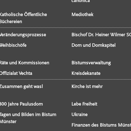
canonica
Katholische Öffentliche
Mediothek
Büchereien
Veränderungsprozesse
Bischof Dr. Heiner Wilmer S
Weihbischöfe
Dom und Domkapitel
Räte und Kommissionen
Bistumsverwaltung
Offizialat Vechta
Kreisdekanate
Zusammen geht was!
Kirche ist mehr
800 Jahre Paulusdom
Lebe Freiheit
Tagen und Bilden im Bistum
Ukraine
Münster
Finanzen des Bistums Münst