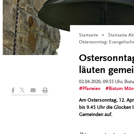
Startseite
Startseite Ak
Angezeigt:
Ostersonntag: Evangelisch
Ostersonntag
läuten geme
02.04.2020, 09:55 Uhr
, Bis
Pfarreien
Bistum Mün
Am Ostersonntag, 12. Apri
bis 9.45 Uhr die Glocken 
Gemeinden auf.