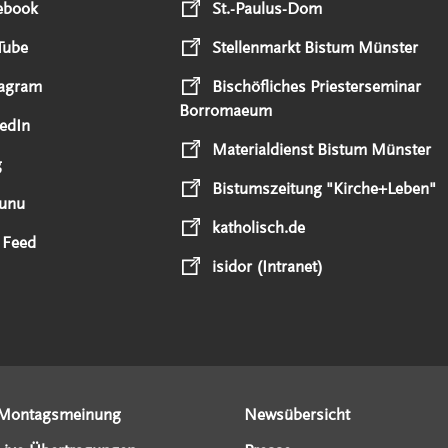
ebook
St.-Paulus-Dom
Tube
Stellenmarkt Bistum Münster
tagram
Bischöfliches Priesterseminar
Borromaeum
edIn
Materialdienst Bistum Münster
g
Bistumszeitung "Kirche+Leben"
unu
katholisch.de
 Feed
isidor (Intranet)
Montagsmeinung
Newsübersicht