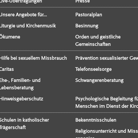
Live-Übertragungen
Presse
Unsere Angebote für...
Pastoralplan
Liturgie und Kirchenmusik
Besinnung
Ökumene
Orden und geistliche
Gemeinschaften
Hilfe bei sexuellem Missbrauch
Prävention sexualisierter Gew
Caritas
Telefonseelsorge
Ehe-, Familien- und
Schwangerenberatung
Lebensberatung
Hinweisgeberschutz
Psychologische Begleitung f
Menschen im Dienst der Kir
Schulen in katholischer
Bekenntnisschulen
Trägerschaft
Religionsunterricht und Miss