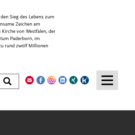
r den Sieg des Lebens zum
einsame Zeichen am
 Kirche von Westfalen, der
stum Paderborn, im
u rund zwölf Millionen
Kontakt
Facebook
Instagram
LinkedIn
Xing
Kununu
Durchsuchen