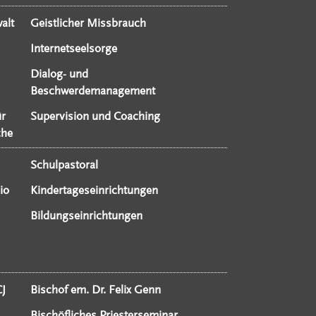
alt
Geistlicher Missbrauch
Internetseelsorge
Dialog- und
Beschwerdemanagement
ür
Supervision und Coaching
che
Schulpastoral
io
Kindertageseinrichtungen
Bildungseinrichtungen
CJ
Bischof em. Dr. Felix Genn
Bischöfliches Priesterseminar