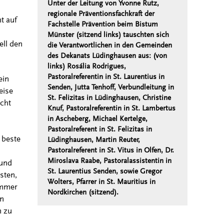
Unter der Leitung von Yvonne Rutz,
regionale Präventionsfachkraft der
t auf
Fachstelle Prävention beim Bistum
Münster (sitzend links) tauschten sich
ell den
die Verantwortlichen in den Gemeinden
des Dekanats Lüdinghausen aus: (von
links) Rosália Rodrigues,
Pastoralreferentin in St. Laurentius in
ein
Senden, Jutta Tenhoff, Verbundleitung in
eise
St. Felizitas in Lüdinghausen, Christine
cht
Knuf, Pastoralreferentin in St. Lambertus
in Ascheberg, Michael Kertelge,
Pastoralreferent in St. Felizitas in
 beste
Lüdinghausen, Martin Reuter,
Pastoralreferent in St. Vitus in Olfen, Dr.
Miroslava Raabe, Pastoralassistentin in
 und
St. Laurentius Senden, sowie Gregor
sten,
Wolters, Pfarrer in St. Mauritius in
immer
Nordkirchen (sitzend).
nn
n zu