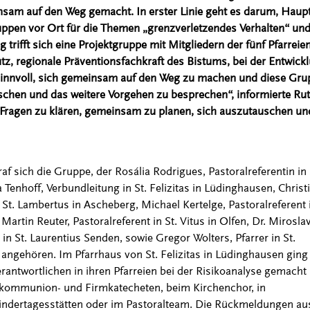
am auf den Weg gemacht. In erster Linie geht es darum, Haupt
ppen vor Ort für die Themen „grenzverletzendes Verhalten“ und 
g trifft sich eine Projektgruppe mit Mitgliedern der fünf Pfarrei
tz, regionale Präventionsfachkraft des Bistums, bei der Entwick
innvoll, sich gemeinsam auf den Weg zu machen und diese Grup
chen und das weitere Vorgehen zu besprechen“, informierte Rut
Fragen zu klären, gemeinsam zu planen, sich auszutauschen un
af sich die Gruppe, der Rosália Rodrigues, Pastoralreferentin in 
 Tenhoff, Verbundleitung in St. Felizitas in Lüdinghausen, Christ
n St. Lambertus in Ascheberg, Michael Kertelge, Pastoralreferent i
Martin Reuter, Pastoralreferent in St. Vitus in Olfen, Dr. Mirosla
 in St. Laurentius Senden, sowie Gregor Wolters, Pfarrer in St.
 angehören. Im Pfarrhaus von St. Felizitas in Lüdinghausen gin
erantwortlichen in ihren Pfarreien bei der Risikoanalyse gemacht
stkommunion- und Firmkatecheten, beim Kirchenchor, in
indertagesstätten oder im Pastoralteam. Die Rückmeldungen au