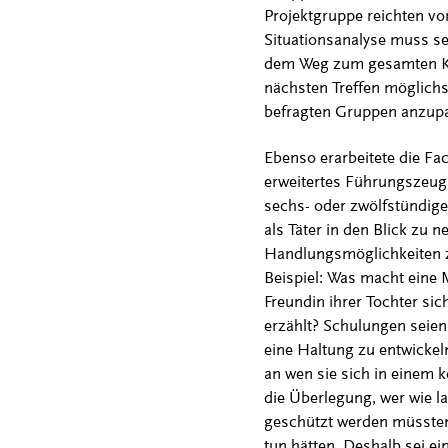
Projektgruppe reichten von
Situationsanalyse muss seh
dem Weg zum gesamten Konz
nächsten Treffen möglichst
befragten Gruppen anzup
Ebenso erarbeitete die Fac
erweitertes Führungszeug
sechs- oder zwölfstündige
als Täter in den Blick zu 
Handlungsmöglichkeiten zu
Beispiel: Was macht eine M
Freundin ihrer Tochter sic
erzählt? Schulungen seien
eine Haltung zu entwickel
an wen sie sich in einem 
die Überlegung, wer wie l
geschützt werden müssten 
tun hätten. Deshalb sei ei