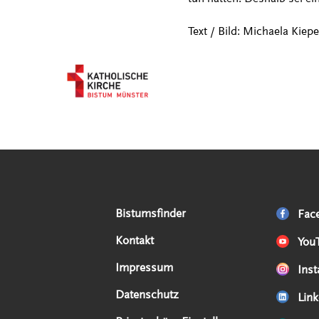
Text / Bild: Michaela Kiepe
Serviceangebote
Social Media Angebote
Externe Links
Bistumsfinder
Fac
Kontakt
You
Impressum
Ins
Datenschutz
Link