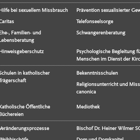
Hilfe bei sexuellem Missbrauch
Prävention sexualisierter Gew
Caritas
Telefonseelsorge
Ehe-, Familien- und
Schwangerenberatung
Lebensberatung
Hinweisgeberschutz
Psychologische Begleitung f
Menschen im Dienst der Kir
Schulen in katholischer
Bekenntnisschulen
Trägerschaft
Religionsunterricht und Miss
canonica
Katholische Öffentliche
Mediothek
Büchereien
Veränderungsprozesse
Bischof Dr. Heiner Wilmer S
Weihbischöfe
Dom und Domkapitel