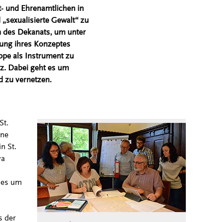
- und Ehrenamtlichen in
„sexualisierte Gewalt“ zu
en des Dekanats, um unter
lung ihres Konzeptes
pe als Instrument zu
z. Dabei geht es um
d zu vernetzen.
St.
ine
n St.
va
g es um
s der