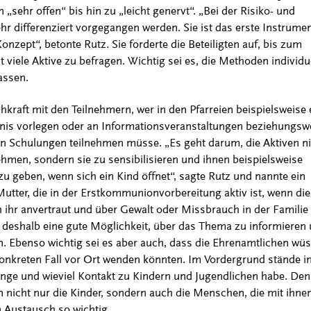
 „sehr offen“ bis hin zu „leicht genervt“. „Bei der Risiko- und
r differenziert vorgegangen werden. Sie ist das erste Instrumen
ept“, betonte Rutz. Sie forderte die Beteiligten auf, bis zum
 viele Aktive zu befragen. Wichtig sei es, die Methoden individu
assen.
hkraft mit den Teilnehmern, wer in den Pfarreien beispielsweise 
nis vorlegen oder an Informationsveranstaltungen beziehungsw
n Schulungen teilnehmen müsse. „Es geht darum, die Aktiven ni
nehmen, sondern sie zu sensibilisieren und ihnen beispielsweise
 geben, wenn sich ein Kind öffnet“, sagte Rutz und nannte ein
utter, die in der Erstkommunionvorbereitung aktiv ist, wenn die
h ihr anvertraut und über Gewalt oder Missbrauch in der Familie
 deshalb eine gute Möglichkeit, über das Thema zu informieren
n. Ebenso wichtig sei es aber auch, dass die Ehrenamtlichen wüs
konkreten Fall vor Ort wenden könnten. Im Vordergrund stände 
ange und wieviel Kontakt zu Kindern und Jugendlichen habe. De
nicht nur die Kinder, sondern auch die Menschen, die mit ihne
n Austausch so wichtig.