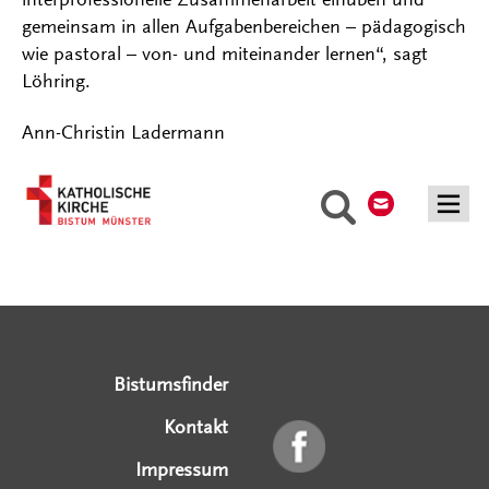
gemeinsam in allen Aufgabenbereichen – pädagogisch
wie pastoral – von- und miteinander lernen“, sagt
Löhring.
Ann-Christin Ladermann
Kontakt
Suche
Serviceangebote
Social Media Angebote
Externe Links
Bistumsfinder
Kontakt
Impressum