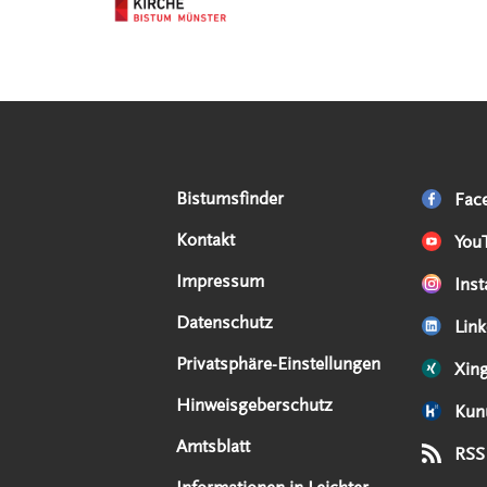
Serviceangebote
Social Media Angebote
Externe Links
Bistumsfinder
Fac
Kontakt
You
Impressum
Ins
Datenschutz
Link
Privatsphäre-Einstellungen
Xin
Hinweisgeberschutz
Kun
Amtsblatt
RSS