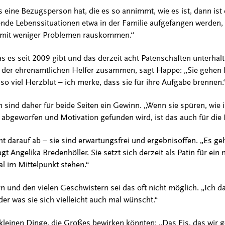
 eine Bezugsperson hat, die es so annimmt, wie es ist, dann ist
nde Lebenssituationen etwa in der Familie aufgefangen werden, i
 mit weniger Problemen rauskommen.“
as es seit 2009 gibt und das derzeit acht Patenschaften unterhä
der ehrenamtlichen Helfer zusammen, sagt Happe: „Sie gehen l
o viel Herzblut – ich merke, dass sie für ihre Aufgabe brennen.
sind daher für beide Seiten ein Gewinn. „Wenn sie spüren, wie
t abgeworfen und Motivation gefunden wird, ist das auch für die
cht darauf ab – sie sind erwartungsfrei und ergebnisoffen. „Es ge
agt Angelika Bredenhöller. Sie setzt sich derzeit als Patin für ei
al im Mittelpunkt stehen.“
rn und den vielen Geschwistern sei das oft nicht möglich. „Ich 
der was sie sich vielleicht auch mal wünscht.“
 kleinen Dinge, die Großes bewirken könnten: „Das Eis, das wir