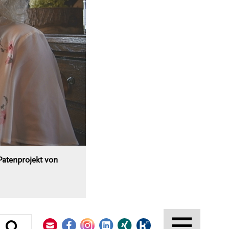
Patenprojekt von
Kontakt
Facebook
Instagram
LinkedIn
Xing
Kununu
Durchsuchen