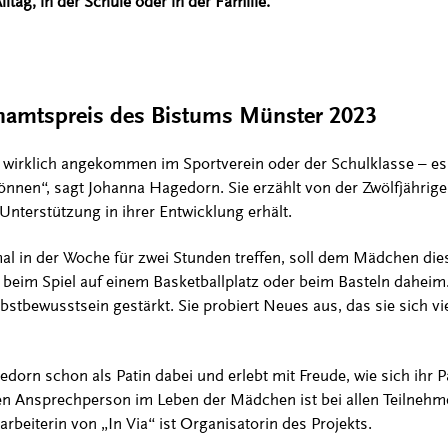
ltag, in der Schule oder in der Familie.
enamtspreis des Bistums Münster 2023
o wirklich angekommen im Sportverein oder der Schulklasse – es 
nnen“, sagt Johanna Hagedorn. Sie erzählt von der Zwölfjährigen
nterstützung in ihrer Entwicklung erhält.
mal in der Woche für zwei Stunden treffen, soll dem Mädchen d
 beim Spiel auf einem Basketballplatz oder beim Basteln dahei
lbstbewusstsein gestärkt. Sie probiert Neues aus, das sie sich vie
gedorn schon als Patin dabei und erlebt mit Freude, wie sich ihr P
n Ansprechperson im Leben der Mädchen ist bei allen Teilnehme
rbeiterin von „In Via“ ist Organisatorin des Projekts.