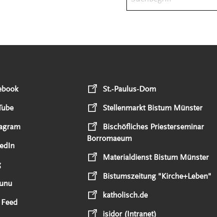
ebook
St.-Paulus-Dom
Tube
Stellenmarkt Bistum Münster
tagram
Bischöfliches Priesterseminar
Borromaeum
edIn
Materialdienst Bistum Münster
g
Bistumszeitung "Kirche+Leben"
unu
katholisch.de
 Feed
isidor (Intranet)