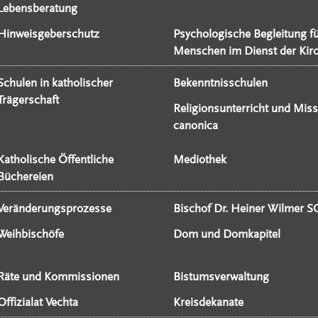
Lebensberatung
Hinweisgeberschutz
Psychologische Begleitung f
Menschen im Dienst der Kir
Schulen in katholischer
Bekenntnisschulen
Trägerschaft
Religionsunterricht und Miss
canonica
Katholische Öffentliche
Mediothek
Büchereien
Veränderungsprozesse
Bischof Dr. Heiner Wilmer S
Weihbischöfe
Dom und Domkapitel
Räte und Kommissionen
Bistumsverwaltung
Offizialat Vechta
Kreisdekanate