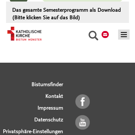
Das gesamte Semesterprogramm als Download
(Bitte klicken Sie auf das Bild)
Kontakt
Suche
Serviceangebote
Social Media Angebote
Externe Links
Bistumsfinder
Kontakt
Impressum
Datenschutz
Privatsphäre-Einstellungen