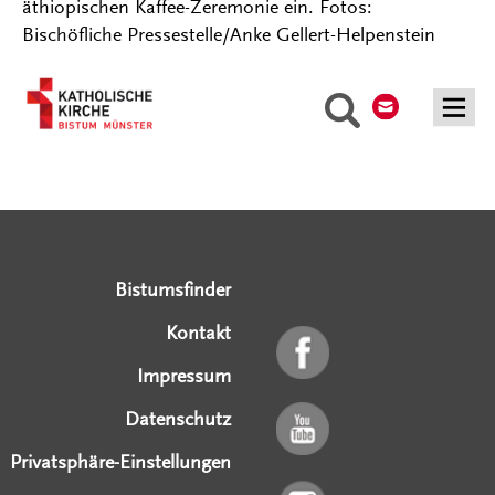
äthiopischen Kaffee-Zeremonie ein. Fotos:
Bischöfliche Pressestelle/Anke Gellert-Helpenstein
Kontakt
Suche
Serviceangebote
Social Media Angebote
Externe Links
Bistumsfinder
Kontakt
Impressum
Datenschutz
Privatsphäre-Einstellungen