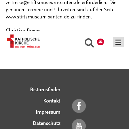
zeitreise@stiftsmuseum-xanten.de erforderlich. Die
genauen Termine und Uhrzeiten sind auf der Seite
www.stiftsmuseum-xanten.de zu finden.
Christian Breuer
Kontakt
Suche
Serviceangebote
Social Media Angebote
Externe Links
Bistumsfinder
Kontakt
Impressum
Datenschutz