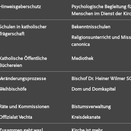
Hinweisgeberschutz
Psychologische Begleitung f
Menschen im Dienst der Kir
Schulen in katholischer
Bekenntnisschulen
Trägerschaft
Religionsunterricht und Miss
canonica
Katholische Öffentliche
Mediothek
Büchereien
Veränderungsprozesse
Bischof Dr. Heiner Wilmer S
Weihbischöfe
Dom und Domkapitel
Räte und Kommissionen
Bistumsverwaltung
Offizialat Vechta
Kreisdekanate
Zusammen geht was!
Kirche ist mehr