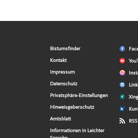
Serviceangebote
Social Media Angebote
Externe Links
Bistumsfinder
Fac
Kontakt
You
Impressum
Ins
Datenschutz
Link
Privatsphäre-Einstellungen
Xin
Hinweisgeberschutz
Kun
Amtsblatt
RSS
Informationen in Leichter
Sprache