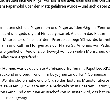
de, freuten sich die Pilger vor allem darüber, dass das katholis
nem Papamobil über den Platz gefahren wurde – und sich dabei 
 hatten sich die Pilgerinnen und Pilger auf den Weg ins Zentr
acht und geduldig auf Einlass gewartet. Als dann das Bistum
-Mitarbeiter offiziell auf dem Petersplatz begrüßt wurde, brann
ßmann und Kathrin Höffgen aus der Pfarrei St. Antonius von Padua
r eigentlichen Audienz tief bewegt von den vielen Menschen, di
 alles sehr ergreifend.“
 Hamers war es das erste Aufeinandertreffen mit Papst Leo XIV.
druckend und berührend, ihm begegnen zu dürfen.“ Gemeinsam 
 Weihbischöfen habe er die Grüße des Bistums Münster überbr
ert gewesen: „Er wusste um die Sedisvakanz in unserem Bistum“,
on Genn und damit neuer Bischof von Münster wird, das hat Pa
t – nicht gesagt.