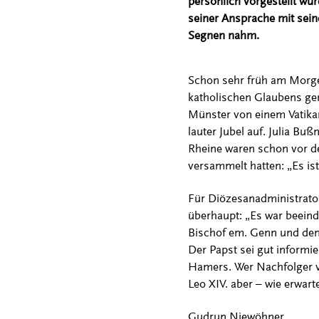
persönlich vorgestellt wur
seiner Ansprache mit sei
Segnen nahm.
Schon sehr früh am Morgen
katholischen Glaubens gem
Münster von einem Vatikan
lauter Jubel auf. Julia Bu
Rheine waren schon vor de
versammelt hatten: „Es ist
Für Diözesanadministrator
überhaupt: „Es war beein
Bischof em. Genn und den
Der Papst sei gut informi
Hamers. Wer Nachfolger v
Leo XIV. aber – wie erwarte
Gudrun Niewöhner