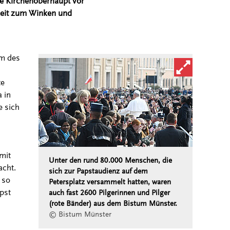
che Kirchenoberhaupt vor
Zeit zum Winken und
um des
Bild in vergröß
te
 in
e sich
mit
Unter den rund 80.000 Menschen, die
acht.
sich zur Papstaudienz auf dem
 so
Petersplatz versammelt hatten, waren
pst
auch fast 2600 Pilgerinnen und Pilger
(rote Bänder) aus dem Bistum Münster.
© Bistum Münster