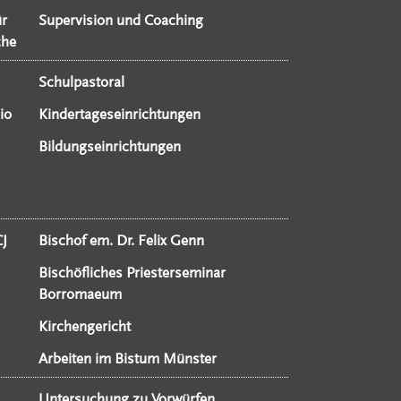
ür
Supervision und Coaching
che
Schulpastoral
io
Kindertageseinrichtungen
Bildungseinrichtungen
CJ
Bischof em. Dr. Felix Genn
Bischöfliches Priesterseminar
Borromaeum
Kirchengericht
Arbeiten im Bistum Münster
Untersuchung zu Vorwürfen