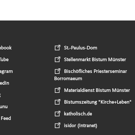
ebook
St.-Paulus-Dom
Tube
Stellenmarkt Bistum Münster
tagram
Bischöfliches Priesterseminar
Borromaeum
edIn
Materialdienst Bistum Münster
g
Bistumszeitung "Kirche+Leben"
unu
katholisch.de
 Feed
isidor (Intranet)