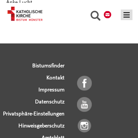
Anke Lucht
Kontakt
Suche
Serviceangebote
Social Media Angebote
Externe Links
Bistumsfinder
Kontakt
Impressum
Datenschutz
Privatsphäre-Einstellungen
Hinweisgeberschutz
Amtsblatt