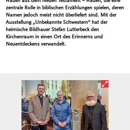
Frauen aus dem Neuen Testament – Frauen, die eine
zentrale Rolle in biblischen Erzählungen spielen, deren
Namen jedoch meist nicht überliefert sind. Mit der
Ausstellung „Unbekannte Schwestern“ hat der
heimische Bildhauer Stefan Lutterbeck den
Kirchenraum in einen Ort des Erinnerns und
Neuentdeckens verwandelt.
Bild in ver