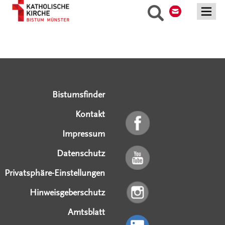
Suche
Serviceangebote
Social Media Angebote
Externe Links
Bistumsfinder
Kontakt
Impressum
Datenschutz
Privatsphäre-Einstellungen
Hinweisgeberschutz
Amtsblatt