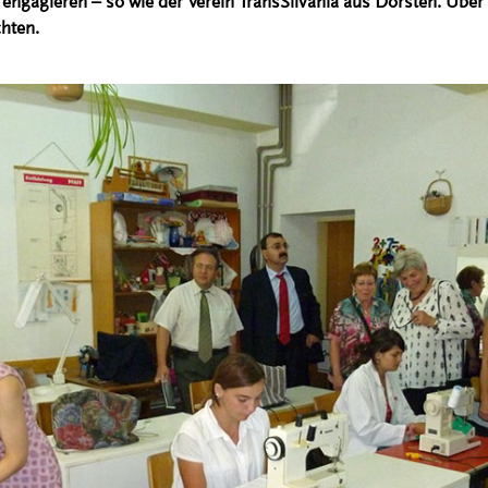
 engagieren – so wie der Verein TransSilvania aus Dorsten. Über
hten.