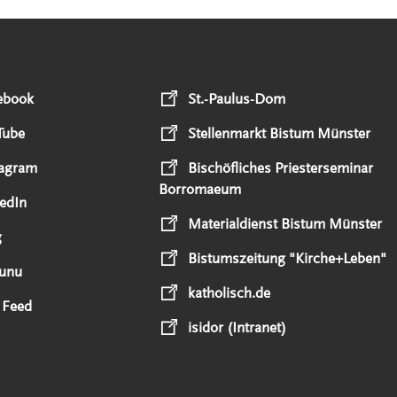
ebook
St.-Paulus-Dom
Tube
Stellenmarkt Bistum Münster
tagram
Bischöfliches Priesterseminar
Borromaeum
edIn
Materialdienst Bistum Münster
g
Bistumszeitung "Kirche+Leben"
unu
katholisch.de
 Feed
isidor (Intranet)