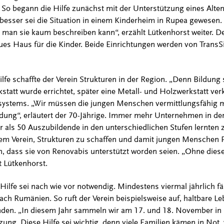
 So begann die Hilfe zunächst mit der Unterstützung eines Alten
 besser sei die Situation in einem Kinderheim in Rupea gewesen.
 man sie kaum beschreiben kann“, erzählt Lütkenhorst weiter. D
es Haus für die Kinder. Beide Einrichtungen werden von TransS
fe schaffte der Verein Strukturen in der Region. „Denn Bildung 
tatt wurde errichtet, später eine Metall- und Holzwerkstatt ver
systems. „Wir müssen die jungen Menschen vermittlungsfähig m
ldung“, erläutert der 70-Jährige. Immer mehr Unternehmen in de
 als 50 Auszubildende in den unterschiedlichen Stufen lernten 
 dem Verein, Strukturen zu schaffen und damit jungen Menschen 
n, dass sie von Renovabis unterstützt worden seien. „Ohne diese
t Lütkenhorst.
ilfe sei nach wie vor notwendig. Mindestens viermal jährlich fä
ch Rumänien. So ruft der Verein beispielsweise auf, haltbare Leb
den. „In diesem Jahr sammeln wir am 17. und 18. November in u
ung. Diese Hilfe sei wichtig, denn viele Familien kämen in Not,