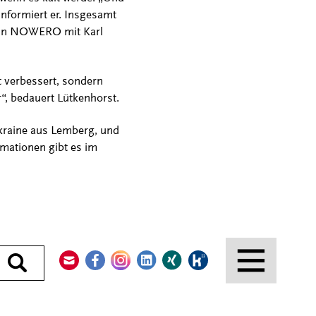
informiert er. Insgesamt
erein NOWERO mit Karl
t verbessert, sondern
, bedauert Lütkenhorst.
kraine aus Lemberg, und
rmationen gibt es im
Kontakt
Facebook
Instagram
LinkedIn
Xing
Kununu
Durchsuchen