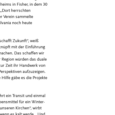
heims in Fisher, in dem 30
 „Dort herrschten
er Verein sammelte
ilvania noch heute
schafft Zukunft“, weiß
knüpft mit der Einführung
achen. Das schaffen wir
r Region würden das duale
zur Zeit ihr Handwerk von
Perspektiven aufzuzeigen.
 Hilfe gäbe es die Projekte
hrt ein Transit und einmal
ensmittel für ein Winter-
nseren Kirchen“, wirbt
 wenn es kalt werde. „Und