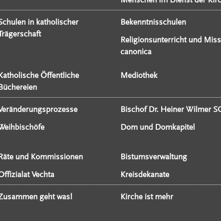
Schulen in katholischer
Bekenntnisschulen
Trägerschaft
Religionsunterricht und Miss
canonica
Katholische Öffentliche
Mediothek
Büchereien
Veränderungsprozesse
Bischof Dr. Heiner Wilmer S
Weihbischöfe
Dom und Domkapitel
Räte und Kommissionen
Bistumsverwaltung
Offizialat Vechta
Kreisdekanate
Zusammen geht was!
Kirche ist mehr