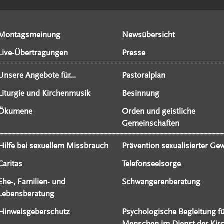
Montagsmeinung
Newsübersicht
Live-Übertragungen
Presse
Unsere Angebote für...
Pastoralplan
Liturgie und Kirchenmusik
Besinnung
Ökumene
Orden und geistliche
Gemeinschaften
Hilfe bei sexuellem Missbrauch
Prävention sexualisierter Gew
Caritas
Telefonseelsorge
Ehe-, Familien- und
Schwangerenberatung
Lebensberatung
Hinweisgeberschutz
Psychologische Begleitung f
Menschen im Dienst der Kir