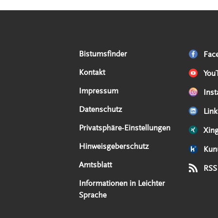
Serviceangebote
Social Media Angebote
Externe Links
Bistumsfinder
Fac
Kontakt
You
Impressum
Ins
Datenschutz
Link
Privatsphäre-Einstellungen
Xin
Hinweisgeberschutz
Kun
Amtsblatt
RSS
Informationen in Leichter
Sprache