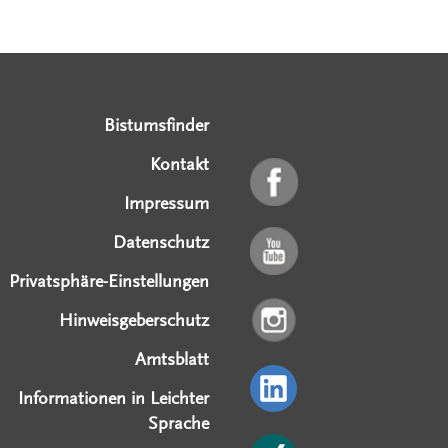
Serviceangebote
Social Media Angebote
Externe Links
Bistumsfinder
Kontakt
Impressum
Datenschutz
Privatsphäre-Einstellungen
Hinweisgeberschutz
Amtsblatt
Informationen in Leichter
Sprache