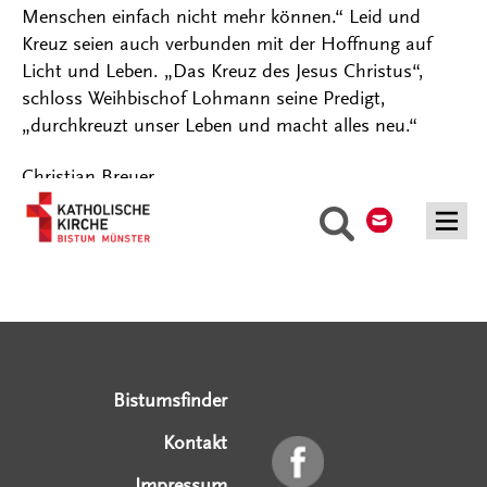
Menschen einfach nicht mehr können.“ Leid und
Kreuz seien auch verbunden mit der Hoffnung auf
Licht und Leben. „Das Kreuz des Jesus Christus“,
schloss Weihbischof Lohmann seine Predigt,
„durchkreuzt unser Leben und macht alles neu.“
Christian Breuer
Kontakt
Suche
Serviceangebote
Social Media Angebote
Externe Links
Bistumsfinder
Kontakt
Impressum