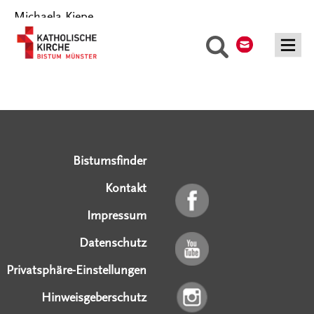
Michaela Kiepe
Kontakt
Suche
Serviceangebote
Social Media Angebote
Externe Links
Bistumsfinder
Kontakt
Impressum
Datenschutz
Privatsphäre-Einstellungen
Hinweisgeberschutz