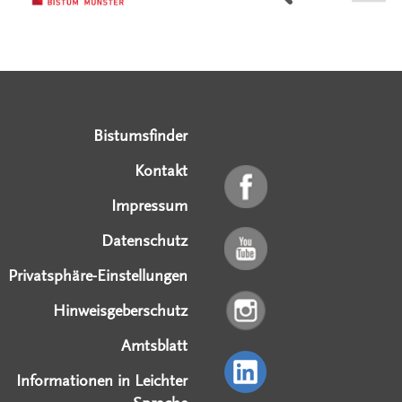
Serviceangebote
Social Media Angebote
Externe Links
Bistumsfinder
Kontakt
Impressum
Datenschutz
Privatsphäre-Einstellungen
Hinweisgeberschutz
Amtsblatt
Informationen in Leichter