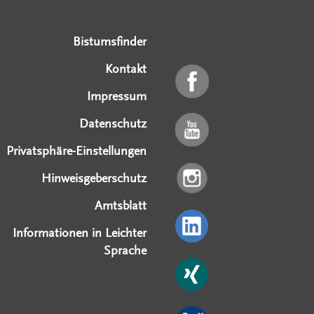
Serviceangebote
Social Media Angebote
Externe Links
Bistumsfinder
Kontakt
Impressum
Datenschutz
Privatsphäre-Einstellungen
Hinweisgeberschutz
Amtsblatt
Informationen in Leichter
Sprache