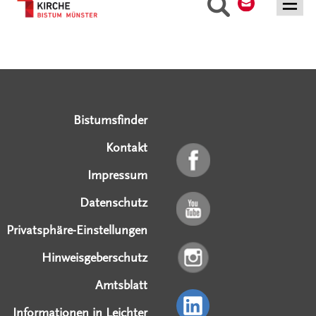
Suche
Serviceangebote
Social Media Angebote
Externe Links
Bistumsfinder
Kontakt
Impressum
Datenschutz
Privatsphäre-Einstellungen
Hinweisgeberschutz
Amtsblatt
Informationen in Leichter