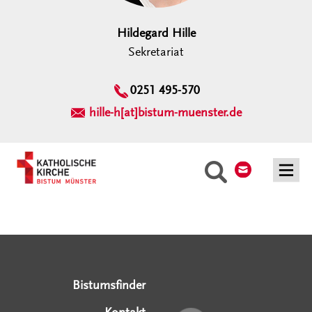
Hildegard Hille
Sekretariat
0251 495-570
hille-h[at]bistum-muenster.de
Kontakt
Suche
Serviceangebote
Social Media Angebote
Externe Links
Bistumsfinder