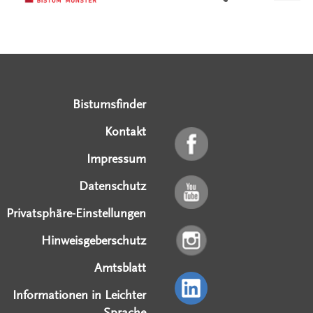
Serviceangebote
Social Media Angebote
Externe Links
Bistumsfinder
Kontakt
Impressum
Datenschutz
Privatsphäre-Einstellungen
Hinweisgeberschutz
Amtsblatt
Informationen in Leichter
Sprache