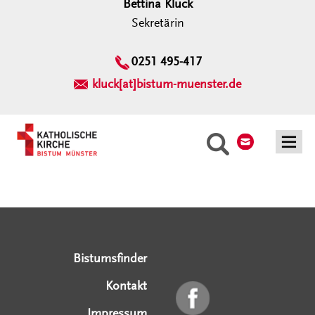
Bettina Kluck
Sekretärin
0251 495-417
kluck[at]bistum-muenster.de
Kontakt
Suche
Serviceangebote
Social Media Angebote
Externe Links
Bistumsfinder
Kontakt
Impressum