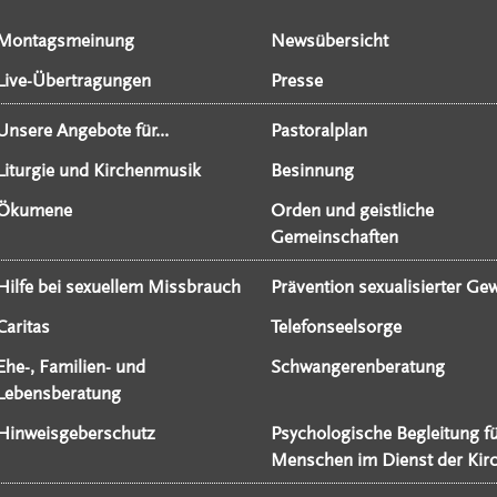
Montagsmeinung
Newsübersicht
Live-Übertragungen
Presse
Unsere Angebote für...
Pastoralplan
Liturgie und Kirchenmusik
Besinnung
Ökumene
Orden und geistliche
Gemeinschaften
Hilfe bei sexuellem Missbrauch
Prävention sexualisierter Gew
Caritas
Telefonseelsorge
Ehe-, Familien- und
Schwangerenberatung
Lebensberatung
Hinweisgeberschutz
Psychologische Begleitung f
Menschen im Dienst der Kir