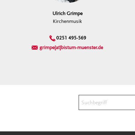
Ulrich Grimpe
Kirchenmusik
0251 495-569
grimpe[at]bistum-muenster.de
Suchbegriff