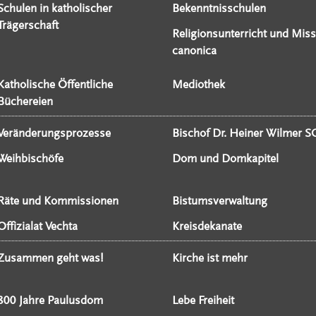
Schulen in katholischer
Bekenntnisschulen
Trägerschaft
Religionsunterricht und Miss
canonica
Katholische Öffentliche
Mediothek
Büchereien
Veränderungsprozesse
Bischof Dr. Heiner Wilmer S
Weihbischöfe
Dom und Domkapitel
Räte und Kommissionen
Bistumsverwaltung
Offizialat Vechta
Kreisdekanate
Zusammen geht was!
Kirche ist mehr
800 Jahre Paulusdom
Lebe Freiheit