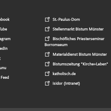
ebook
St.-Paulus-Dom
Tube
Stellenmarkt Bistum Münster
tagram
Bischöfliches Priesterseminar
Borromaeum
edIn
Materialdienst Bistum Münster
g
Bistumszeitung "Kirche+Leben"
unu
katholisch.de
 Feed
isidor (Intranet)