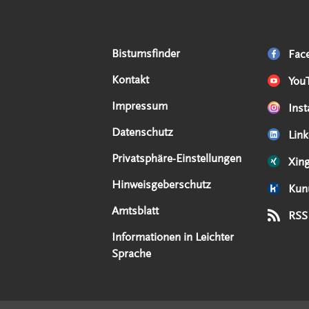
Serviceangebote
Social Media Angebote
Externe Links
Bistumsfinder
Fac
Kontakt
You
Impressum
Ins
Datenschutz
Link
Privatsphäre-Einstellungen
Xin
Hinweisgeberschutz
Kun
Amtsblatt
RSS
Informationen in Leichter
Sprache