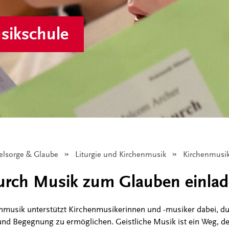
sikschule
eelsorge & Glaube
Liturgie und Kirchenmusik
Angezeigt:
Kirchenmusi
rch Musik zum Glauben einla
enmusik unterstützt Kirchenmusikerinnen und -musiker dabei, 
nd Begegnung zu ermöglichen. Geistliche Musik ist ein Weg, d