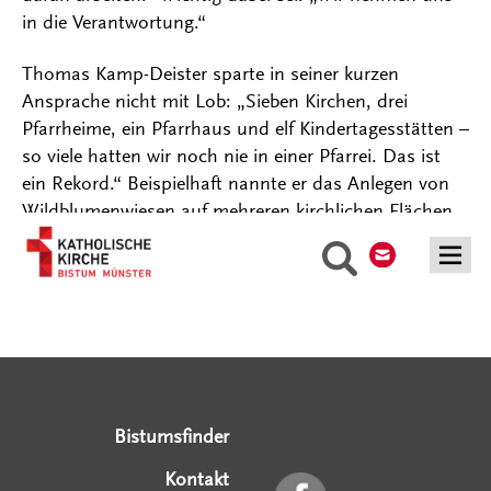
in die Verantwortung.“
Thomas Kamp-Deister sparte in seiner kurzen
Ansprache nicht mit Lob: „Sieben Kirchen, drei
Pfarrheime, ein Pfarrhaus und elf Kindertagesstätten –
so viele hatten wir noch nie in einer Pfarrei. Das ist
ein Rekord.“ Beispielhaft nannte er das Anlegen von
Wildblumenwiesen auf mehreren kirchlichen Flächen.
Kontakt
Suche
Serviceangebote
Social Media Angebote
Externe Links
Bistumsfinder
Kontakt