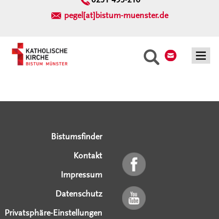
pegel[at]bistum-muenster.de
Kontakt
Suche
Serviceangebote
Social Media Angebote
Externe Links
Bistumsfinder
Kontakt
Impressum
Datenschutz
Privatsphäre-Einstellungen