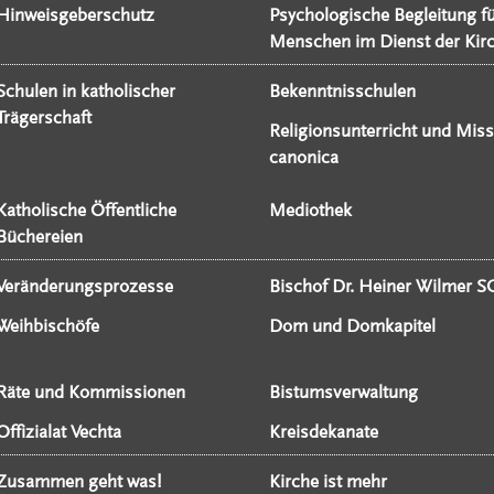
Hinweisgeberschutz
Psychologische Begleitung f
Menschen im Dienst der Kir
Schulen in katholischer
Bekenntnisschulen
Trägerschaft
Religionsunterricht und Miss
canonica
Katholische Öffentliche
Mediothek
Büchereien
Veränderungsprozesse
Bischof Dr. Heiner Wilmer S
Weihbischöfe
Dom und Domkapitel
Räte und Kommissionen
Bistumsverwaltung
Offizialat Vechta
Kreisdekanate
Zusammen geht was!
Kirche ist mehr