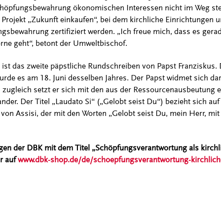
chöpfungsbewahrung ökonomischen Interessen nicht im Weg st
Projekt „Zukunft einkaufen“, bei dem kirchliche Einrichtungen u
ewahrung zertifiziert werden. „Ich freue mich, dass es gerade 
ne geht“, betont der Umweltbischof.
 ist das zweite päpstliche Rundschreiben von Papst Franziskus. Da
wurde es am 18. Juni desselben Jahres. Der Papst widmet sich d
zugleich setzt er sich mit den aus der Ressourcenausbeutung 
nder. Der Titel „Laudato Si“ („Gelobt seist Du“) bezieht sich a
on Assisi, der mit den Worten „Gelobt seist Du, mein Herr, mit
n der DBK mit dem Titel „Schöpfungsverantwortung als kirchli
r auf
www.dbk-shop.de/de/schoepfungsverantwortung-kirchliche