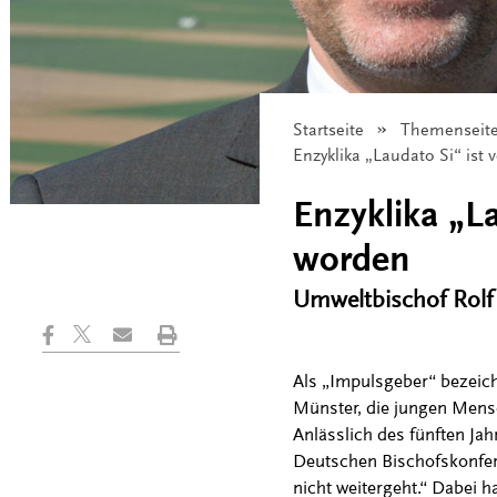
Startseite
Themenseit
Angezeigt:
Enzyklika „Laudato Si“ ist 
Enzyklika „La
worden
Umweltbischof Rolf
Als „Impulsgeber“ bezeic
Münster, die jungen Mens
Anlässlich des fünften Ja
Deutschen Bischofskonferen
nicht weitergeht.“ Dabei h