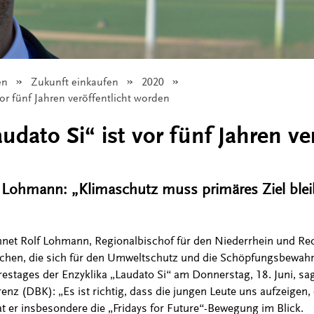
en
Zukunft einkaufen
2020
vor fünf Jahren veröffentlicht worden
udato Si“ ist vor fünf Jahren ver
 Lohmann: „Klimaschutz muss primäres Ziel ble
hnet Rolf Lohmann, Regionalbischof für den Niederrhein und Re
chen, die sich für den Umweltschutz und die Schöpfungsbewah
hrestages der Enzyklika „Laudato Si“ am Donnerstag, 18. Juni, s
z (DBK): „Es ist richtig, dass die jungen Leute uns aufzeigen, 
at er insbesondere die „Fridays for Future“-Bewegung im Blick.