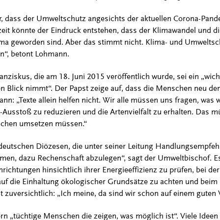
or, dass der Umweltschutz angesichts der aktuellen Corona-Pan
eit könnte der Eindruck entstehen, dass der Klimawandel und d
a geworden sind. Aber das stimmt nicht. Klima- und Umwelts
en“, betont Lohmann.
anziskus, die am 18. Juni 2015 veröffentlich wurde, sei ein „wicht
en Blick nimmt“. Der Papst zeige auf, dass die Menschen neu d
ann: „Texte allein helfen nicht. Wir alle müssen uns fragen, was 
Ausstoß zu reduzieren und die Artenvielfalt zu erhalten. Das mü
nschen umsetzen müssen.“
 deutschen Diözesen, die unter seiner Leitung Handlungsempfeh
n, dazu Rechenschaft abzulegen“, sagt der Umweltbischof. Es 
richtungen hinsichtlich ihrer Energieeffizienz zu prüfen, bei d
f die Einhaltung ökologischer Grundsätze zu achten und beim E
 zuversichtlich: „Ich meine, da sind wir schon auf einem guten 
rn „tüchtige Menschen die zeigen, was möglich ist“. Viele Ide