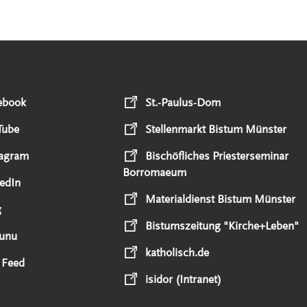
ebook
St.-Paulus-Dom
Tube
Stellenmarkt Bistum Münster
tagram
Bischöfliches Priesterseminar
Borromaeum
edIn
Materialdienst Bistum Münster
g
Bistumszeitung "Kirche+Leben"
unu
katholisch.de
 Feed
isidor (Intranet)