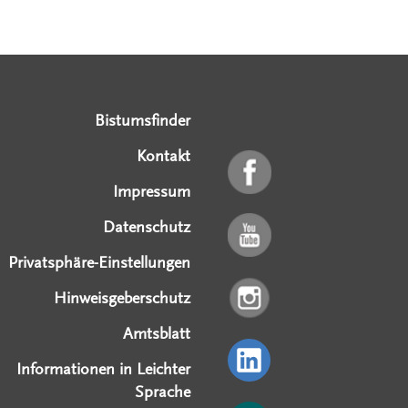
Serviceangebote
Social Media Angebote
Externe Links
Bistumsfinder
Kontakt
Impressum
Datenschutz
Privatsphäre-Einstellungen
Hinweisgeberschutz
Amtsblatt
Informationen in Leichter
Sprache