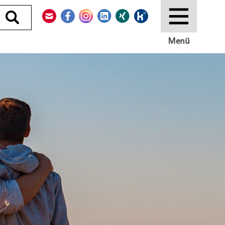
Kontakt
Facebook
Instagram
LinkedIn
Xing
Kununu
Durchsuchen
Menü