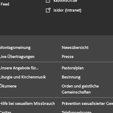
katholisch.de
 Feed
isidor (Intranet)
Montagsmeinung
Newsübersicht
Live-Übertragungen
Presse
Unsere Angebote für...
Pastoralplan
Liturgie und Kirchenmusik
Besinnung
Ökumene
Orden und geistliche
Gemeinschaften
Hilfe bei sexuellem Missbrauch
Prävention sexualisierter Gew
Caritas
Telefonseelsorge