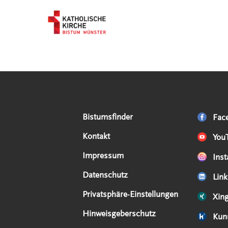
Serviceangebote
Social Media Angebote
Externe Links
Bistumsfinder
Fac
Kontakt
You
Impressum
Ins
Datenschutz
Link
Privatsphäre-Einstellungen
Xin
Hinweisgeberschutz
Kun