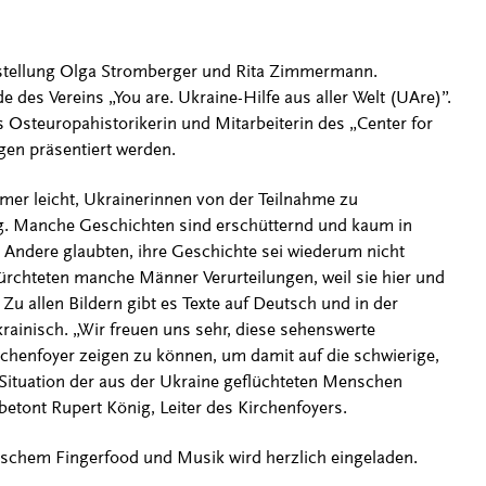
stellung Olga Stromberger und Rita Zimmermann.
e des Vereins „You are. Ukraine-Hilfe aus aller Welt (UAre)”.
Osteuropahistorikerin und Mitarbeiterin des „Center for
ngen präsentiert werden.
mmer leicht, Ukrainerinnen von der Teilnahme zu
g. Manche Geschichten sind erschütternd und kaum in
 Andere glaubten, ihre Geschichte sei wiederum nicht
ürchteten manche Männer Verurteilungen, weil sie hier und
 Zu allen Bildern gibt es Texte auf Deutsch und in der
rainisch. „Wir freuen uns sehr, diese sehenswerte
rchenfoyer zeigen zu können, um damit auf die schwierige,
Situation der aus der Ukraine geflüchteten Menschen
tont Rupert König, Leiter des Kirchenfoyers.
ischem Fingerfood und Musik wird herzlich eingeladen.