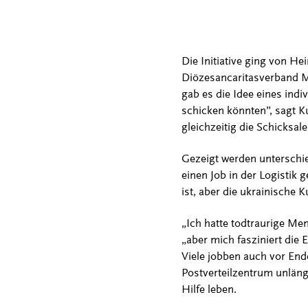
Die Initiative ging von H
Diözesancaritasverband Mü
gab es die Idee eines indi
schicken könnten”, sagt Ku
gleichzeitig die Schicksal
Gezeigt werden unterschie
einen Job in der Logistik 
ist, aber die ukrainische
„Ich hatte todtraurige Me
„aber mich fasziniert die 
Viele jobben auch vor End
Postverteilzentrum unlängs
Hilfe leben.