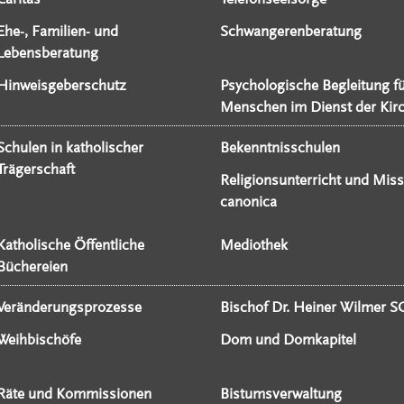
Ehe-, Familien- und
Schwangerenberatung
Lebensberatung
Hinweisgeberschutz
Psychologische Begleitung f
Menschen im Dienst der Kir
Schulen in katholischer
Bekenntnisschulen
Trägerschaft
Religionsunterricht und Miss
canonica
Katholische Öffentliche
Mediothek
Büchereien
Veränderungsprozesse
Bischof Dr. Heiner Wilmer S
Weihbischöfe
Dom und Domkapitel
Räte und Kommissionen
Bistumsverwaltung