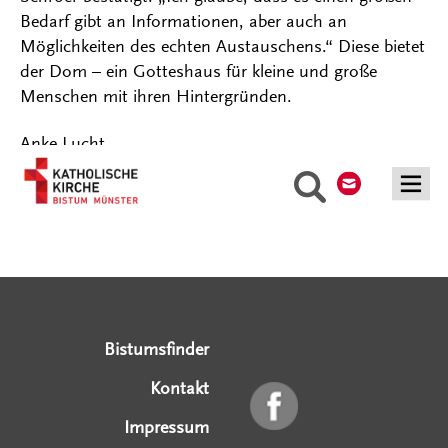
Bedarf gibt an Informationen, aber auch an
Möglichkeiten des echten Austauschens.“ Diese bietet
der Dom – ein Gotteshaus für kleine und große
Menschen mit ihren Hintergründen.
Anke Lucht
Kontakt
Suche
Serviceangebote
Social Media Angebote
Externe Links
Bistumsfinder
Kontakt
Impressum