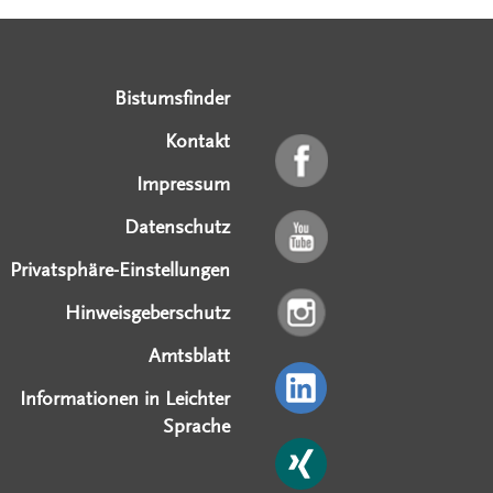
Serviceangebote
Social Media Angebote
Externe Links
Bistumsfinder
Kontakt
Impressum
Datenschutz
Privatsphäre-Einstellungen
Hinweisgeberschutz
Amtsblatt
Informationen in Leichter
Sprache