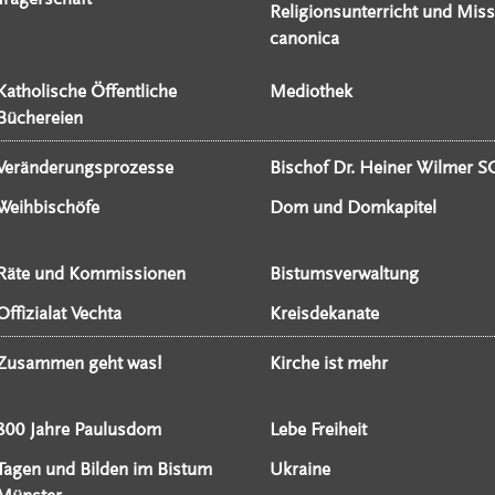
Religionsunterricht und Miss
canonica
Katholische Öffentliche
Mediothek
Büchereien
Veränderungsprozesse
Bischof Dr. Heiner Wilmer S
Weihbischöfe
Dom und Domkapitel
Räte und Kommissionen
Bistumsverwaltung
Offizialat Vechta
Kreisdekanate
Zusammen geht was!
Kirche ist mehr
800 Jahre Paulusdom
Lebe Freiheit
Tagen und Bilden im Bistum
Ukraine