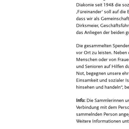
Diakonie seit 1948 die so
‚Füreinander‘ soll auf di
dass wir als Gemeinschaft 
Dirksmeier, Geschäftsfüh
das Anliegen der beiden 
Die gesammelten Spendenge
vor Ort zu leisten. Neben
Menschen oder von Fraue
und Senioren auf Hilfen 
Not, begegnen unsere ehr
Einsamkeit und sozialer I
hinsehen und handeln“, be
Info:
Die Sammlerinnen un
Verbindung mit dem Person
sammelnden Person angegeb
Weitere Informationen un