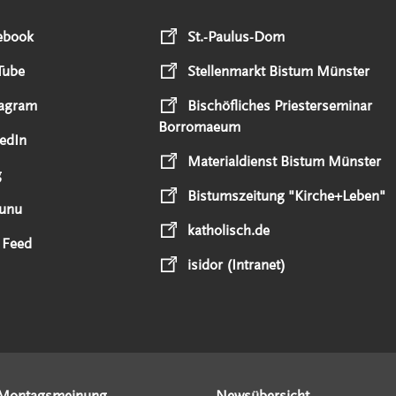
ebook
St.-Paulus-Dom
Tube
Stellenmarkt Bistum Münster
tagram
Bischöfliches Priesterseminar
Borromaeum
edIn
Materialdienst Bistum Münster
g
Bistumszeitung "Kirche+Leben"
unu
katholisch.de
 Feed
isidor (Intranet)
Montagsmeinung
Newsübersicht