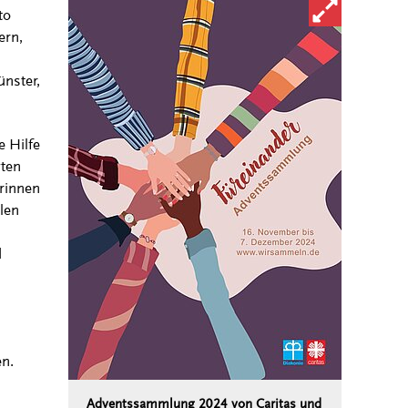
Bild in vergröß
to
ern,
nster,
 Hilfe
gten
rinnen
len
d
n.
Adventssammlung 2024 von Caritas und