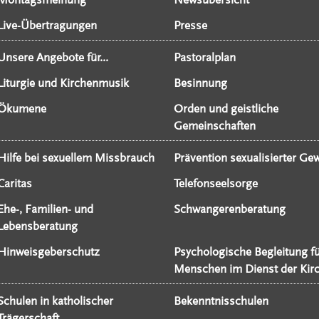
Live-Übertragungen
Presse
Unsere Angebote für...
Pastoralplan
Liturgie und Kirchenmusik
Besinnung
Ökumene
Orden und geistliche
Gemeinschaften
Hilfe bei sexuellem Missbrauch
Prävention sexualisierter Gew
Caritas
Telefonseelsorge
Ehe-, Familien- und
Schwangerenberatung
Lebensberatung
Hinweisgeberschutz
Psychologische Begleitung f
Menschen im Dienst der Kir
Schulen in katholischer
Bekenntnisschulen
Trägerschaft