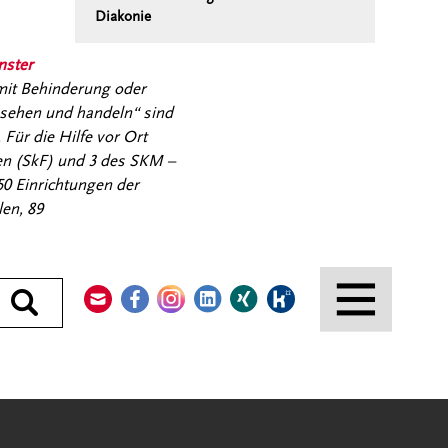
Diakonie
nster
 mit Behinderung oder
 sehen und handeln“ sind
Für die Hilfe vor Ort
uen (SkF) und 3 des SKM –
50 Einrichtungen der
en, 89
Kontakt
Facebook
Instagram
LinkedIn
Xing
Kununu
Durchsuchen