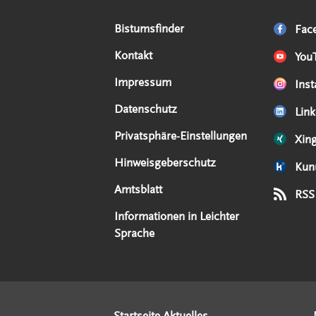
Serviceangebote
Social Media Angebote
Externe Links
Bistumsfinder
Fac
Kontakt
You
Impressum
Ins
Datenschutz
Link
Privatsphäre-Einstellungen
Xin
Hinweisgeberschutz
Kun
Amtsblatt
RSS
Informationen in Leichter
Sprache
Startseite Aktuelles