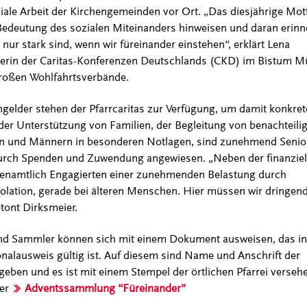
ziale Arbeit der Kirchengemeinden vor Ort. „Das diesjährige Mot
e Bedeutung des sozialen Miteinanders hinweisen und daran erinn
nur stark sind, wenn wir füreinander einstehen“, erklärt Lena
rerin der Caritas-Konferenzen Deutschlands (CKD) im Bistum Mü
großen Wohlfahrtsverbände.
lder stehen der Pfarrcaritas zur Verfügung, um damit konkrete
 der Unterstützung von Familien, der Begleitung von benachteili
n und Männern in besonderen Notlagen, sind zunehmend Senio
durch Spenden und Zuwendung angewiesen. „Neben der finanziel
enamtlich Engagierten einer zunehmenden Belastung durch
solation, gerade bei älteren Menschen. Hier müssen wir dringen
tont Dirksmeier.
d Sammler können sich mit einem Dokument ausweisen, das in
alausweis gültig ist. Auf diesem sind Name und Anschrift der
en und es ist mit einem Stempel der örtlichen Pfarrei versehe
ter
Adventssammlung “Füreinander”