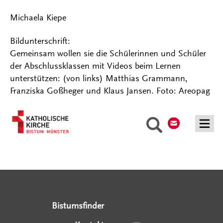
Michaela Kiepe
Bildunterschrift:
Gemeinsam wollen sie die Schülerinnen und Schüler
der Abschlussklassen mit Videos beim Lernen
unterstützen: (von links) Matthias Grammann,
Franziska Goßheger und Klaus Jansen. Foto: Areopag
Kontakt
Suche
Serviceangebote
Social Media Angebote
Externe Links
Bistumsfinder