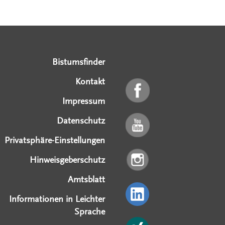
Serviceangebote
Social Media Angebote
Externe Links
Bistumsfinder
Kontakt
Impressum
Datenschutz
Privatsphäre-Einstellungen
Hinweisgeberschutz
Amtsblatt
Informationen in Leichter
Sprache