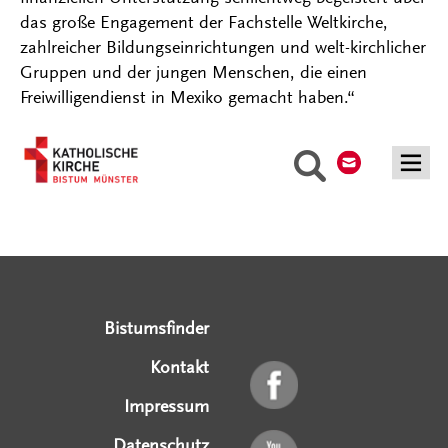
das große Engagement der Fachstelle Weltkirche,
zahlreicher Bildungseinrichtungen und welt-kirchlicher
Gruppen und der jungen Menschen, die einen
Freiwilligendienst in Mexiko gemacht haben.“
Kontakt
Suche
Serviceangebote
Social Media Angebote
Externe Links
Bistumsfinder
Kontakt
Impressum
Datenschutz