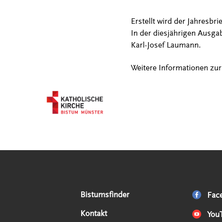
Erstellt wird der Jahresbr
In der diesjährigen Ausga
Karl-Josef Laumann.
Weitere Informationen zu
Serviceangebote
Social Media Angebote
Externe Links
Bistumsfinder
Fac
Kontakt
You