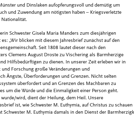
n Münster und Dinslaken aufopferungsvoll und demütig um
uch und Zuwendung am nötigsten haben – Kriegsverletzte
Nationalität.
erin Schwester Gisela Maria Manders zum diesjährigen
 es: „Wir blicken mit diesem Jahresbrief zunächst auf den
nsgemeinschaft. Seit 1808 lautet dieser nach den
ters Clemens August Droste zu Vischering als Barmherzige
d Hilfsbedürftigen zu dienen. In unserer Zeit erleben wir in
tik und Forschung große Veränderungen und
uch Ängste, Überforderungen und Grenzen. Nicht selten
ssystem überfordert und an Grenzen des Machbaren zu
s um die Würde und die Einmaligkeit einer Person geht.
t wurde/wird, dient der Heilung, dem Heil. Unsere
esbrief ist, wie Schwester M. Euthymia, auf Christus zu schauen
hat Schwester M. Euthymia damals in den Dienst der Barmherzigke