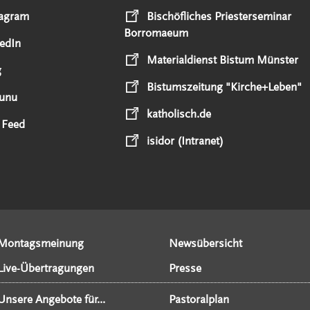
tagram
Bischöfliches Priesterseminar
Borromaeum
edIn
Materialdienst Bistum Münster
g
Bistumszeitung "Kirche+Leben"
unu
katholisch.de
 Feed
isidor (Intranet)
Montagsmeinung
Newsübersicht
Live-Übertragungen
Presse
Unsere Angebote für...
Pastoralplan