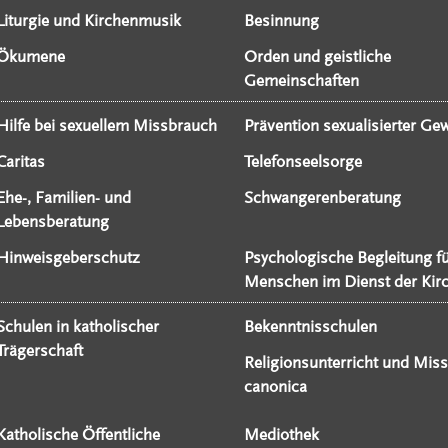
Liturgie und Kirchenmusik
Besinnung
Ökumene
Orden und geistliche
Gemeinschaften
Hilfe bei sexuellem Missbrauch
Prävention sexualisierter Gew
Caritas
Telefonseelsorge
Ehe-, Familien- und
Schwangerenberatung
Lebensberatung
Hinweisgeberschutz
Psychologische Begleitung f
Menschen im Dienst der Kir
Schulen in katholischer
Bekenntnisschulen
Trägerschaft
Religionsunterricht und Miss
canonica
Katholische Öffentliche
Mediothek