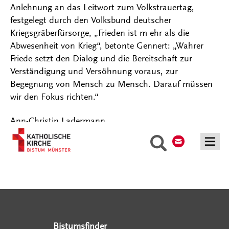
Anlehnung an das Leitwort zum Volkstrauertag,
festgelegt durch den Volksbund deutscher
Kriegsgräberfürsorge, „Frieden ist m ehr als die
Abwesenheit von Krieg“, betonte Gennert: „Wahrer
Friede setzt den Dialog und die Bereitschaft zur
Verständigung und Versöhnung voraus, zur
Begegnung von Mensch zu Mensch. Darauf müssen
wir den Fokus richten.“
Ann-Christin Ladermann
Kontakt
Suche
Serviceangebote
Social Media Angebote
Externe Links
Bistumsfinder