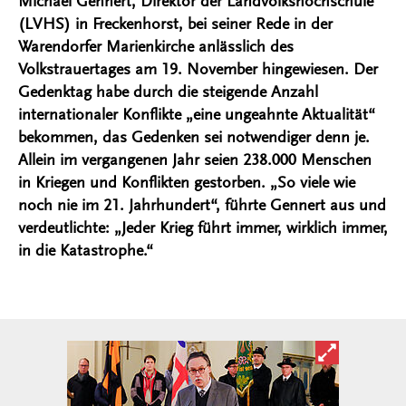
Michael Gennert, Direktor der Landvolkshochschule
(LVHS) in Freckenhorst, bei seiner Rede in der
Warendorfer Marienkirche anlässlich des
Volkstrauertages am 19. November hingewiesen. Der
Gedenktag habe durch die steigende Anzahl
internationaler Konflikte „eine ungeahnte Aktualität“
bekommen, das Gedenken sei notwendiger denn je.
Allein im vergangenen Jahr seien 238.000 Menschen
in Kriegen und Konflikten gestorben. „So viele wie
noch nie im 21. Jahrhundert“, führte Gennert aus und
verdeutlichte: „Jeder Krieg führt immer, wirklich immer,
in die Katastrophe.“
Bild in ver