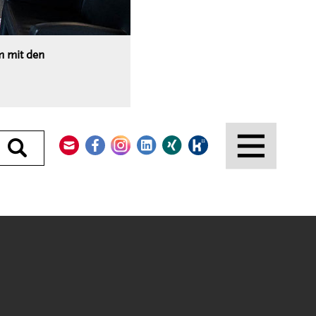
m mit den
Kontakt
Facebook
Instagram
LinkedIn
Xing
Kununu
Durchsuchen