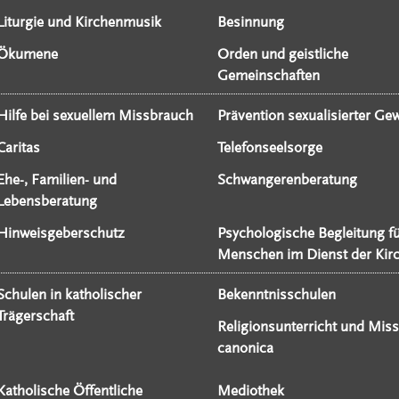
Liturgie und Kirchenmusik
Besinnung
Ökumene
Orden und geistliche
Gemeinschaften
Hilfe bei sexuellem Missbrauch
Prävention sexualisierter Gew
Caritas
Telefonseelsorge
Ehe-, Familien- und
Schwangerenberatung
Lebensberatung
Hinweisgeberschutz
Psychologische Begleitung f
Menschen im Dienst der Kir
Schulen in katholischer
Bekenntnisschulen
Trägerschaft
Religionsunterricht und Miss
canonica
Katholische Öffentliche
Mediothek