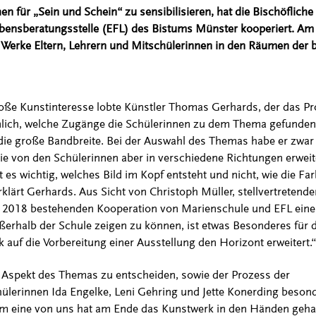
für „Sein und Schein“ zu sensibilisieren, hat die Bischöfliche
ebensberatungsstelle (EFL) des Bistums Münster kooperiert. Am 2
 Werke Eltern, Lehrern und Mitschülerinnen in den Räumen der 
ße Kunstinteresse lobte Künstler Thomas Gerhards, der das Pr
aunlich, welche Zugänge die Schülerinnen zu dem Thema gefunden
r die große Bandbreite. Bei der Auswahl des Themas habe er zwar
ie von den Schülerinnen aber in verschiedene Richtungen erweit
t es wichtig, welches Bild im Kopf entsteht und nicht, wie die Fa
rklärt Gerhards. Aus Sicht von Christoph Müller, stellvertretende
 seit 2018 bestehenden Kooperation von Marienschule und EFL ein
erhalb der Schule zeigen zu können, ist etwas Besonderes für d
k auf die Vorbereitung einer Ausstellung den Horizont erweitert.
en Aspekt des Themas zu entscheiden, sowie der Prozess der
ülerinnen Ida Engelke, Leni Gehring und Jette Konerding beson
um eine von uns hat am Ende das Kunstwerk in den Händen gehal