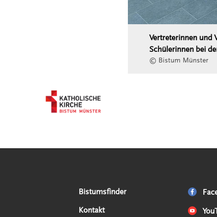
Vertreterinnen und 
Schülerinnen bei de
© Bistum Münster
Serviceangebote
Social Media Angebote
Externe Links
Bistumsfinder
Fac
Kontakt
You