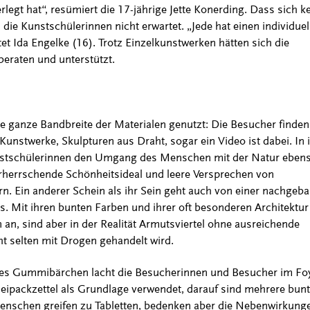
rlegt hat“, resümiert die 17-jährige Jette Konerding. Dass sich k
die Kunstschülerinnen nicht erwartet. „Jede hat einen individuel
t Ida Engelke (16). Trotz Einzelkunstwerken hätten sich die
beraten und unterstützt.
e ganze Bandbreite der Materialen genutzt: Die Besucher finden
unstwerke, Skulpturen aus Draht, sogar ein Video ist dabei. In 
unstschülerinnen den Umgang des Menschen mit der Natur ebens
orherrschende Schönheitsideal und leere Versprechen von
ern. Ein anderer Schein als ihr Sein geht auch von einer nachgeb
us. Mit ihren bunten Farben und ihrer oft besonderen Architektur
n an, sind aber in der Realität Armutsviertel ohne ausreichende
cht selten mit Drogen gehandelt wird.
es Gummibärchen lacht die Besucherinnen und Besucher im Foy
Beipackzettel als Grundlage verwendet, darauf sind mehrere bun
 Menschen greifen zu Tabletten, bedenken aber die Nebenwirkung