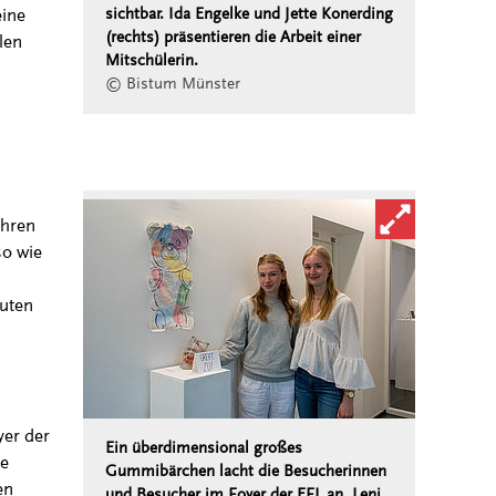
eine
sichtbar. Ida Engelke und Jette Konerding
(rechts) präsentieren die Arbeit einer
len
Mitschülerin.
© Bistum Münster
Bild in vergröß
ihren
o wie
auten
er der
Ein überdimensional großes
te
Gummibärchen lacht die Besucherinnen
en
und Besucher im Foyer der EFL an. Leni