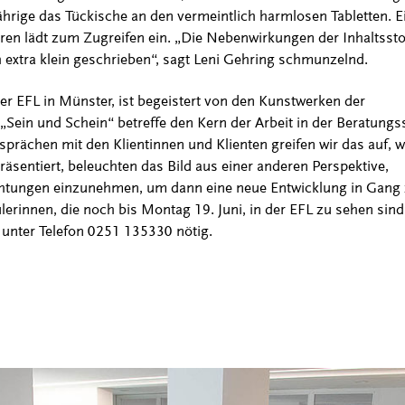
Jährige das Tückische an den vermeintlich harmlosen Tabletten. E
n lädt zum Zugreifen ein. „Die Nebenwirkungen der Inhaltsstof
extra klein geschrieben“, sagt Leni Gehring schmunzelnd.
er EFL in Münster, ist begeistert von den Kunstwerken der
Sein und Schein“ betreffe den Kern der Arbeit in der Beratungss
esprächen mit den Klientinnen und Klienten greifen wir das auf, 
präsentiert, beleuchten das Bild aus einer anderen Perspektive,
htungen einzunehmen, um dann eine neue Entwicklung in Gang zu
lerinnen, die noch bis Montag 19. Juni, in der EFL zu sehen sind.
 unter Telefon 0251 135330 nötig.