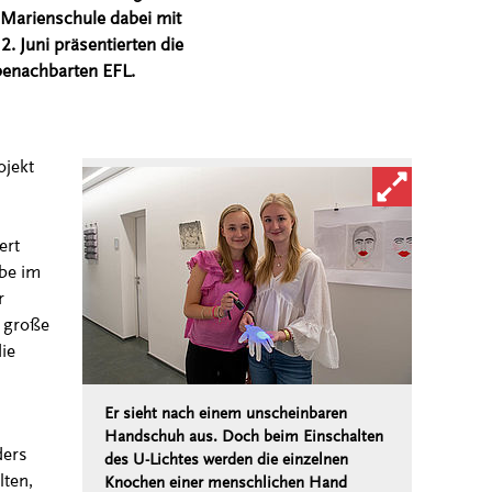
 Marienschule dabei mit
. Juni präsentierten die
benachbarten EFL.
ojekt
Bild in vergröß
ert
rbe im
r
e große
ie
“
Er sieht nach einem unscheinbaren
Handschuh aus. Doch beim Einschalten
ders
des U-Lichtes werden die einzelnen
ten,
Knochen einer menschlichen Hand