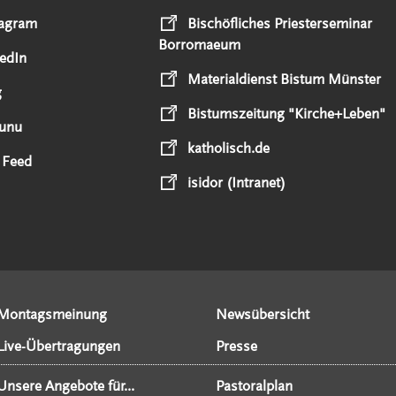
tagram
Bischöfliches Priesterseminar
Borromaeum
edIn
Materialdienst Bistum Münster
g
Bistumszeitung "Kirche+Leben"
unu
katholisch.de
 Feed
isidor (Intranet)
Montagsmeinung
Newsübersicht
Live-Übertragungen
Presse
Unsere Angebote für...
Pastoralplan