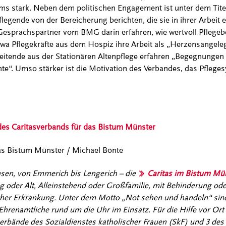
s stark. Neben dem politischen Engagement ist unter dem Titel 
flegende von der Bereicherung berichten, die sie in ihrer Arbeit e
Gesprächspartner vom BMG darin erfahren, wie wertvoll Pflegeber
twa Pflegekräfte aus dem Hospiz ihre Arbeit als „Herzensangeleg
eitende aus der Stationären Altenpflege erfahren „Begegnungen 
e“. Umso stärker ist die Motivation des Verbandes, das Pflege
des Caritasverbands für das Bistum Münster
das Bistum Münster / Michael Bönte
sen, von Emmerich bis Lengerich – die
Caritas im Bistum Mü
g oder Alt, Alleinstehend oder Großfamilie, mit Behinderung od
cher Erkrankung. Unter dem Motto „Not sehen und handeln“ sin
hrenamtliche rund um die Uhr im Einsatz. Für die Hilfe vor Ort 
erbände des Sozialdienstes katholischer Frauen (SkF) und 3 des