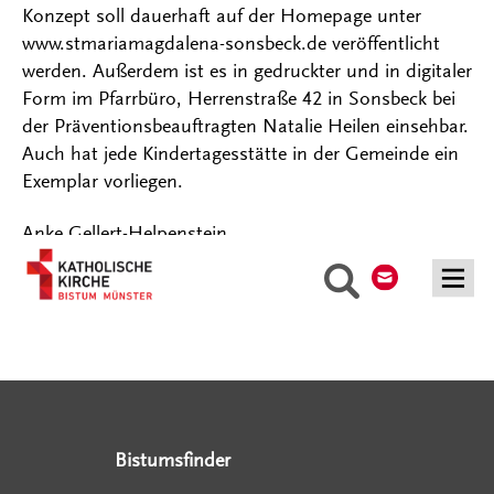
Konzept soll dauerhaft auf der Homepage unter
www.stmariamagdalena-sonsbeck.de veröffentlicht
werden. Außerdem ist es in gedruckter und in digitaler
Form im Pfarrbüro, Herrenstraße 42 in Sonsbeck bei
der Präventionsbeauftragten Natalie Heilen einsehbar.
Auch hat jede Kindertagesstätte in der Gemeinde ein
Exemplar vorliegen.
Anke Gellert-Helpenstein
Kontakt
Suche
Serviceangebote
Social Media Angebote
Externe Links
Bistumsfinder