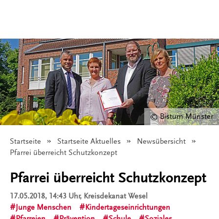
© Bistum Münster
Startseite
Startseite Aktuelles
Newsübersicht
Angezeigt:
Pfarrei überreicht Schutzkonzept
Pfarrei überreicht Schutzkonzept
17.05.2018, 14:43 Uhr
, Kreisdekanat Wesel
Junge Menschen
Kindertageseinrichtungen
Pfarreien
Prävention
Schule
Soziales