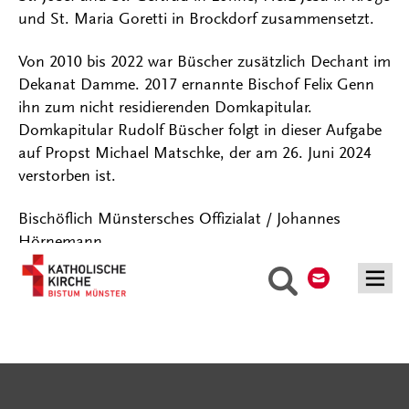
und St. Maria Goretti in Brockdorf zusammensetzt.
Von 2010 bis 2022 war Büscher zusätzlich Dechant im
Dekanat Damme. 2017 ernannte Bischof Felix Genn
ihn zum nicht residierenden Domkapitular.
Domkapitular Rudolf Büscher folgt in dieser Aufgabe
auf Propst Michael Matschke, der am 26. Juni 2024
verstorben ist.
Bischöflich Münstersches Offizialat / Johannes
Hörnemann
Kontakt
Suche
Serviceangebote
Social Media Angebote
Externe Links