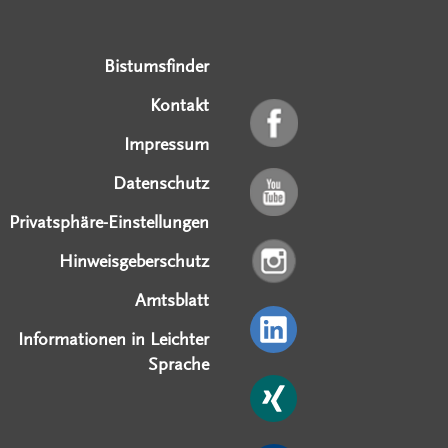
Serviceangebote
Social Media Angebote
Externe Links
Bistumsfinder
Kontakt
Impressum
Datenschutz
Privatsphäre-Einstellungen
Hinweisgeberschutz
Amtsblatt
Informationen in Leichter
Sprache