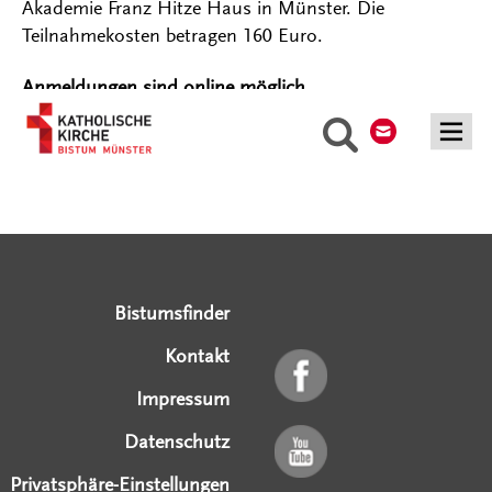
Akademie Franz Hitze Haus in Münster. Die
Teilnahmekosten betragen 160 Euro.
Anmeldungen sind online möglich.
Kontakt
Suche
Serviceangebote
Social Media Angebote
Externe Links
Bistumsfinder
Kontakt
Impressum
Datenschutz
Privatsphäre-Einstellungen