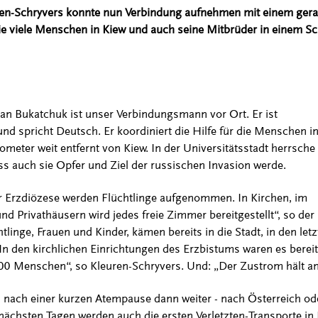
uren-Schryvers konnte nun Verbindung aufnehmen mit einem gera
 wie viele Menschen in Kiew und auch seine Mitbrüder in einem Sch
an Bukatchuk ist unser Verbindungsmann vor Ort. Er ist
und spricht Deutsch. Er koordiniert die Hilfe für die Menschen in
ilometer weit entfernt von Kiew. In der Universitätsstadt herrsche
ss auch sie Opfer und Ziel der russischen Invasion werde.
er Erzdiözese werden Flüchtlinge aufgenommen. In Kirchen, im
und Privathäusern wird jedes freie Zimmer bereitgestellt“, so der
linge, Frauen und Kinder, kämen bereits in die Stadt, in den letz
n den kirchlichen Einrichtungen des Erzbistums waren es bereit
00 Menschen“, so Kleuren-Schryvers. Und: „Der Zustrom hält an
 nach einer kurzen Atempause dann weiter - nach Österreich od
nächsten Tagen werden auch die ersten Verletzten-Transporte in 