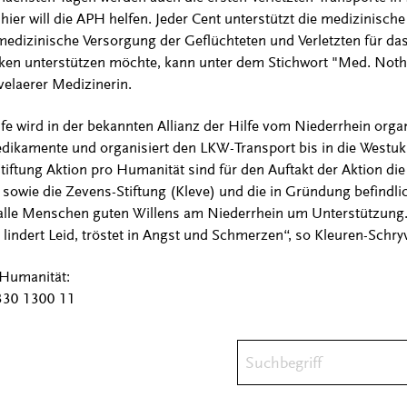
hier will die APH helfen. Jeder Cent unterstützt die medizinisch
edizinische Versorgung der Geflüchteten und Verletzten für da
ken unterstützen möchte, kann unter dem Stichwort "Med. Nothi
velaerer Medizinerin.
fe wird in der bekannten Allianz der Hilfe vom Niederrhein organ
Medikamente und organisiert den LKW-Transport bis in die Westuk
iftung Aktion pro Humanität sind für den Auftakt der Aktion die 
 sowie die Zevens-Stiftung (Kleve) und die in Gründung befindli
n alle Menschen guten Willens am Niederrhein um Unterstützung. 
 lindert Leid, tröstet in Angst und Schmerzen“, so Kleuren-Schry
Humanität:
330 1300 11
Suchbegriff