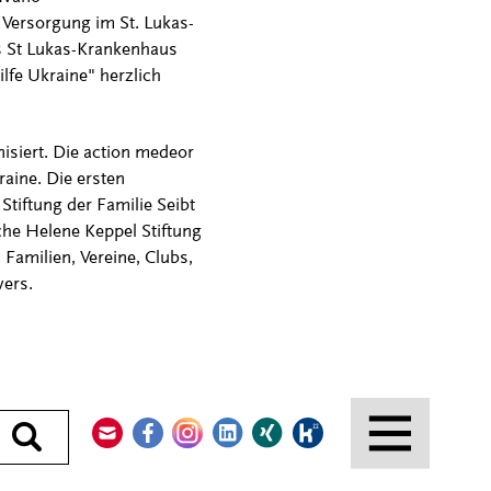
e Versorgung im St. Lukas-
s St Lukas-Krankenhaus
lfe Ukraine" herzlich
isiert. Die action medeor
raine. Die ersten
Stiftung der Familie Seibt
che Helene Keppel Stiftung
Familien, Vereine, Clubs,
vers.
Kontakt
Facebook
Instagram
LinkedIn
Xing
Kununu
Durchsuchen