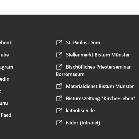
ebook
St.-Paulus-Dom
Tube
Stellenmarkt Bistum Münster
tagram
Bischöfliches Priesterseminar
Borromaeum
edIn
Materialdienst Bistum Münster
g
Bistumszeitung "Kirche+Leben"
unu
katholisch.de
 Feed
isidor (Intranet)