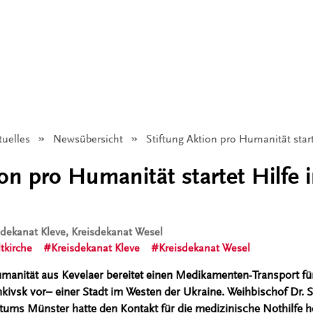
tuelles
Newsübersicht
Angezeigt:
Stiftung Aktion pro Humanität start
on pro Humanität startet Hilfe i
isdekanat Kleve, Kreisdekanat Wesel
tkirche
Kreisdekanat Kleve
Kreisdekanat Wesel
umanität aus Kevelaer bereitet einen Medikamenten-Transport für
kivsk vor– einer Stadt im Westen der Ukraine. Weihbischof Dr. 
tums Münster hatte den Kontakt für die medizinische Nothilfe he