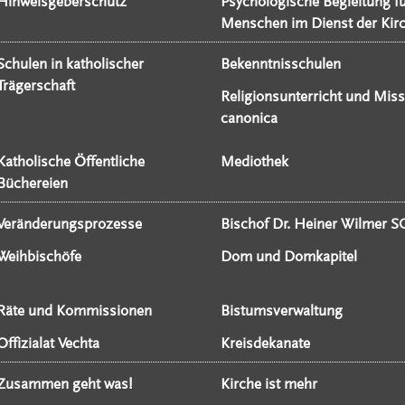
Hinweisgeberschutz
Psychologische Begleitung f
Menschen im Dienst der Kir
Schulen in katholischer
Bekenntnisschulen
Trägerschaft
Religionsunterricht und Miss
canonica
Katholische Öffentliche
Mediothek
Büchereien
Veränderungsprozesse
Bischof Dr. Heiner Wilmer S
Weihbischöfe
Dom und Domkapitel
Räte und Kommissionen
Bistumsverwaltung
Offizialat Vechta
Kreisdekanate
Zusammen geht was!
Kirche ist mehr