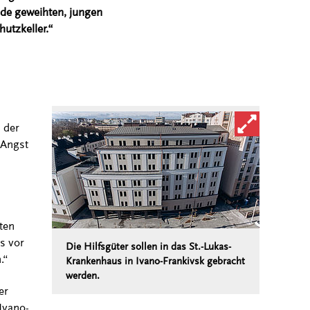
de geweihten, jungen
utzkeller.“
Bild in vergröß
 der
 Angst
ten
s vor
Die Hilfsgüter sollen in das St.-Lukas-
.“
Krankenhaus in Ivano-Frankivsk gebracht
werden.
er
Ivano-