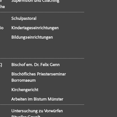
ür
Supervision und Coaching
che
Schulpastoral
io
Kindertageseinrichtungen
Bildungseinrichtungen
CJ
Bischof em. Dr. Felix Genn
Bischöfliches Priesterseminar
Borromaeum
Kirchengericht
Arbeiten im Bistum Münster
Untersuchung zu Vorwürfen