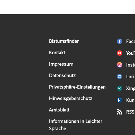
Serviceangebote
Social Media Angebote
Externe Links
Bistumsfinder
Fac
Kontakt
You
Impressum
Ins
Datenschutz
Link
Privatsphäre-Einstellungen
Xin
Hinweisgeberschutz
Kun
Amtsblatt
RSS
Informationen in Leichter
Sprache