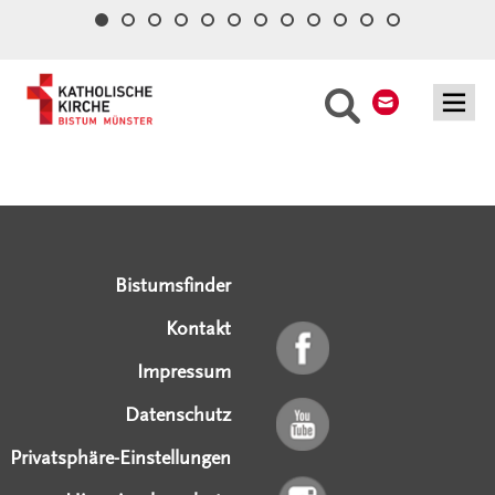
Kontakt
Suche
Serviceangebote
Social Media Angebote
Externe Links
Bistumsfinder
Kontakt
Impressum
Datenschutz
Privatsphäre-Einstellungen