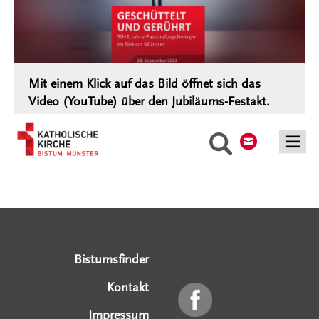
Mit einem Klick auf das Bild öffnet sich das
Video (YouTube) über den Jubiläums-Festakt.
Kontakt
Suche
Serviceangebote
Social Media Angebote
Externe Links
Bistumsfinder
Kontakt
Impressum