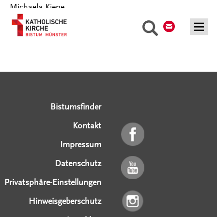
Michaela Kiepe
Kontakt
Suche
Serviceangebote
Social Media Angebote
Externe Links
Bistumsfinder
Kontakt
Impressum
Datenschutz
Privatsphäre-Einstellungen
Hinweisgeberschutz