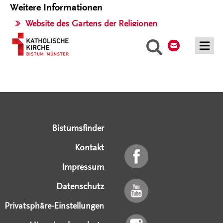
Weitere Informationen
Website des Gartens der Religionen
Kontakt
Suche
Serviceangebote
Social Media Angebote
Externe Links
Bistumsfinder
Kontakt
Impressum
Datenschutz
Privatsphäre-Einstellungen